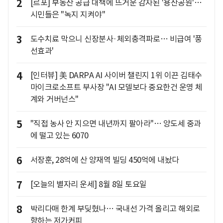
2
[르포] 부동산 공급 대책에 뜨거운 감자된 '용산공원'…
시민들은 "녹지 지켜야"
3
도수치료 막으니 신장분사·체외충격파로… 비급여 '풍
선효과'
4
[인터뷰] 美 DARPA AI 사이버 챌린지 1위 이끈 김태수
마이크로소프트 부사장 "AI 모델보다 중요한건 운영 체
계와 거버넌스"
5
"직접 농사 안 지으면 내년까지 팔아라"… 양도세 중과
에 떨고 있는 6070
6
서장훈, 28억에 산 양재역 빌딩 450억에 내놨다
7
[오늘의 별자리 운세] 8월 8일 토요일
8
박리다매 한계 부딪혔나… 국내선 가격 올리고 해외로
향하는 저가커피