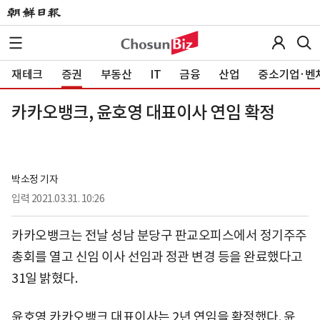
재테크
증권
부동산
IT
금융
산업
중소기업·벤
카카오뱅크, 윤호영 대표이사 연임 확정
박소정 기자
입력
2021.03.31. 10:26
카카오뱅크는 전날 성남 분당구 판교오피스에서 정기주주
총회를 열고 신임 이사 선임과 정관 변경 등을 완료했다고
31일 밝혔다.
윤호영 카카오뱅크 대표이사는 2년 연임을 확정했다. 윤