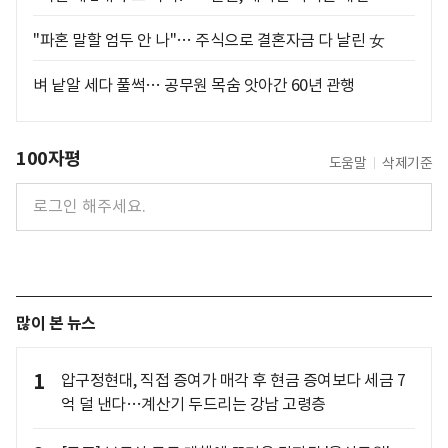
"파혼 말할 엄두 안 나"… 주식으로 결혼자금 다 날린 女
벼 낱알 세다 풀썩… 공무원 목숨 앗아간 60년 관행
100자평
도움말
삭제기준
많이 본 뉴스
1
압구정현대, 직접 증여가 매각 후 현금 증여보다 세금 7
억 덜 낸다…계산기 두드리는 강남 고령층