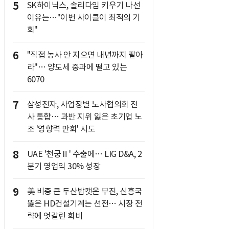
5
SK하이닉스, 솔리다임 키우기 나선
이유는…"이번 사이클이 최적의 기
회"
6
"직접 농사 안 지으면 내년까지 팔아
라"… 양도세 중과에 떨고 있는
6070
7
삼성전자, 사업장별 노사협의회 전
사 통합… 과반 지위 잃은 초기업 노
조 '영향력 만회' 시도
8
UAE '천궁Ⅱ' 수출에… LIG D&A, 2
분기 영업익 30% 성장
9
美 비중 큰 두산밥캣은 부진, 신흥국
뚫은 HD건설기계는 선전… 시장 전
략에 엇갈린 희비