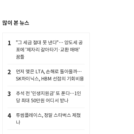
많이 본 뉴스
1
"그 세금 절대 못 낸다"… 양도세 공
포에 '제자리 갈아타기·교환 매매'
꿈틀
2
먼저 맺은 LTA, 손해로 돌아올까…
SK하이닉스, HBM 선점의 기회비용
3
추석 전 '민생지원금' 또 푼다…1인
당 최대 50만원 어디서 받나
4
투썸플레이스, 정말 스타벅스 제쳤
나