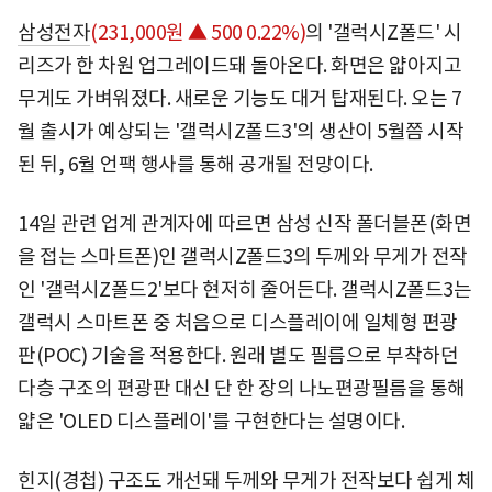
삼성전자
(231,000원 ▲ 500 0.22%)
의 '갤럭시Z폴드' 시
리즈가 한 차원 업그레이드돼 돌아온다. 화면은 얇아지고
무게도 가벼워졌다. 새로운 기능도 대거 탑재된다. 오는 7
월 출시가 예상되는 '갤럭시Z폴드3'의 생산이 5월쯤 시작
된 뒤, 6월 언팩 행사를 통해 공개될 전망이다.
14일 관련 업계 관계자에 따르면 삼성 신작 폴더블폰(화면
을 접는 스마트폰)인 갤럭시Z폴드3의 두께와 무게가 전작
인 '갤럭시Z폴드2'보다 현저히 줄어든다. 갤럭시Z폴드3는
갤럭시 스마트폰 중 처음으로 디스플레이에 일체형 편광
판(POC) 기술을 적용한다. 원래 별도 필름으로 부착하던
다층 구조의 편광판 대신 단 한 장의 나노편광필름을 통해
얇은 'OLED 디스플레이'를 구현한다는 설명이다.
힌지(경첩) 구조도 개선돼 두께와 무게가 전작보다 쉽게 체