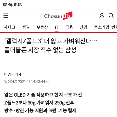
재테크
증권
부동산
IT
금융
산업
중소기업·벤
'갤럭시Z폴드3' 더 얇고 가벼워진다…
폴더블폰 시장 적수 없는 삼성
이경탁 기자
업데이트
2021.03.14. 08:44
얇은 OLED 기술 적용하고 힌지 구조 개선
Z폴드2보다 30g 가벼워져 250g 전후
방수·방진 기능 지원과 'S펜' 기능 탑재