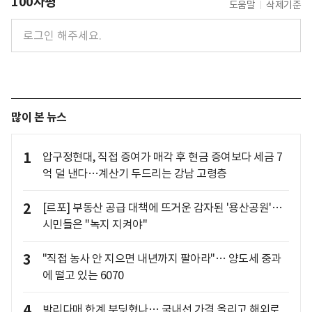
100자평
도움말
삭제기준
많이 본 뉴스
1
압구정현대, 직접 증여가 매각 후 현금 증여보다 세금 7
억 덜 낸다…계산기 두드리는 강남 고령층
2
[르포] 부동산 공급 대책에 뜨거운 감자된 '용산공원'…
시민들은 "녹지 지켜야"
3
"직접 농사 안 지으면 내년까지 팔아라"… 양도세 중과
에 떨고 있는 6070
4
박리다매 한계 부딪혔나… 국내선 가격 올리고 해외로