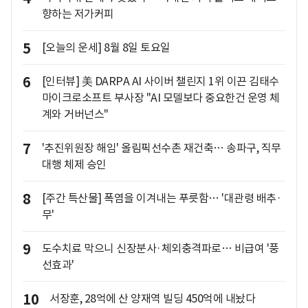
향하는 저가커피
5
[오늘의 운세] 8월 8일 토요일
6
[인터뷰] 美 DARPA AI 사이버 챌린지 1위 이끈 김태수
마이크로소프트 부사장 "AI 모델보다 중요한건 운영 체
계와 거버넌스"
7
'추진위원장 해임' 올림픽선수촌 재건축… 송파구, 직무
대행 체제 승인
8
[주간 특산물] 폭염을 이겨내는 푸릇함… '대관령 배추·
무'
9
도수치료 막으니 신장분사·체외충격파로… 비급여 '풍
선효과'
10
서장훈, 28억에 산 양재역 빌딩 450억에 내놨다