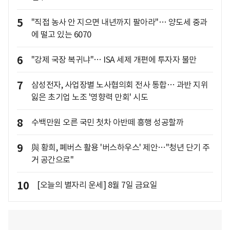
5
"직접 농사 안 지으면 내년까지 팔아라"… 양도세 중과
에 떨고 있는 6070
6
"강제 국장 복귀냐"… ISA 세제 개편에 투자자 불만
7
삼성전자, 사업장별 노사협의회 전사 통합… 과반 지위
잃은 초기업 노조 '영향력 만회' 시도
8
수백만원 오른 국민 첫차 아반떼 흥행 성공할까
9
與 황희, 폐버스 활용 '버스하우스' 제안…"청년 단기 주
거 공간으로"
10
[오늘의 별자리 운세] 8월 7일 금요일