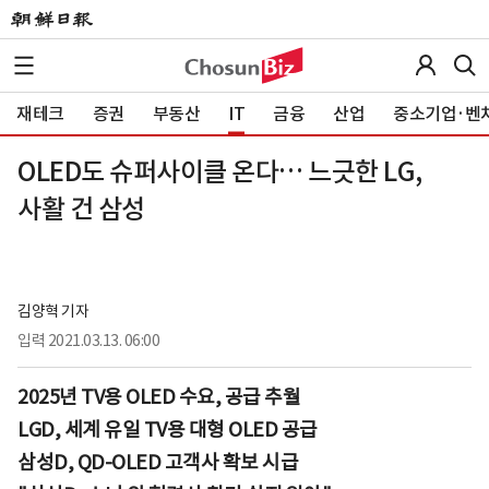
재테크
증권
부동산
IT
금융
산업
중소기업·벤
OLED도 슈퍼사이클 온다… 느긋한 LG,
사활 건 삼성
김양혁 기자
입력
2021.03.13. 06:00
2025년 TV용 OLED 수요, 공급 추월
LGD, 세계 유일 TV용 대형 OLED 공급
삼성D, QD-OLED 고객사 확보 시급