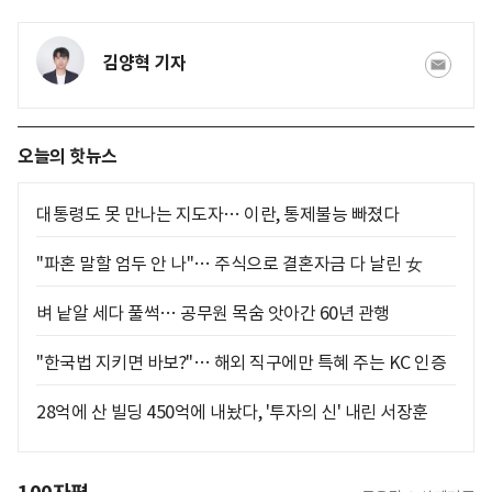
김양혁 기자
오늘의 핫뉴스
대통령도 못 만나는 지도자… 이란, 통제불능 빠졌다
"파혼 말할 엄두 안 나"… 주식으로 결혼자금 다 날린 女
벼 낱알 세다 풀썩… 공무원 목숨 앗아간 60년 관행
"한국법 지키면 바보?"… 해외 직구에만 특혜 주는 KC 인증
28억에 산 빌딩 450억에 내놨다, '투자의 신' 내린 서장훈