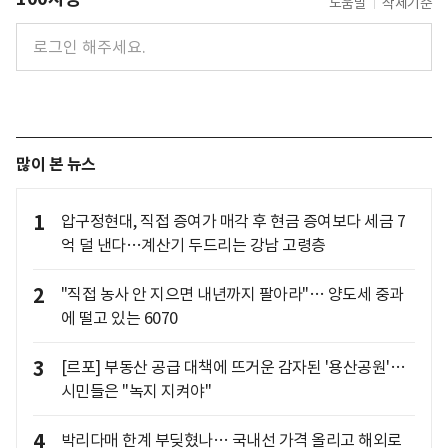
도움말
삭제기준
많이 본 뉴스
1
압구정현대, 직접 증여가 매각 후 현금 증여보다 세금 7
억 덜 낸다…계산기 두드리는 강남 고령층
2
"직접 농사 안 지으면 내년까지 팔아라"… 양도세 중과
에 떨고 있는 6070
3
[르포] 부동산 공급 대책에 뜨거운 감자된 '용산공원'…
시민들은 "녹지 지켜야"
4
박리다매 한계 부딪혔나… 국내선 가격 올리고 해외로