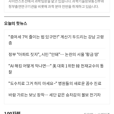
사이언스조선에서 과학팀장을 맡고 있습니다. 과학기술정보통신부와
정부출연연구기관을 비롯해 과학 분야 전반을 취재하고 있습니다.
오늘의 핫뉴스
"증여세 7억 줄이는 법 있구먼!" 계산기 두드리는 강남 고령
층
정부 "아파트 짓자", 시민 "안돼"… 논란의 서울 '황금 땅'
"AI 해킹 어떻게 막냐면…" 美 대회 1위한 韓 천재교수의 통
찰
"도수치료 그거 하지 마세요~" 병원들의 새로운 꼼수 진료
바람 가르는 보닛 장착… 세단 같은 승차감의 볼보 전기차
100자평