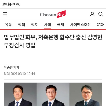
유통
정책
정치
사회
국제
사이언스조선
문화
법무법인 화우, 저축은행 합수단 출신 김영현
부장검사 영입
이종현 기자
입력
2021.03.10. 10:44