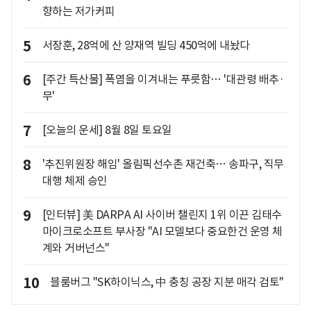
향하는 저가커피
5
서장훈, 28억에 산 양재역 빌딩 450억에 내놨다
6
[주간 특산물] 폭염을 이겨내는 푸릇함… '대관령 배추·
무'
7
[오늘의 운세] 8월 8일 토요일
8
'추진위원장 해임' 올림픽선수촌 재건축… 송파구, 직무
대행 체제 승인
9
[인터뷰] 美 DARPA AI 사이버 챌린지 1위 이끈 김태수
마이크로소프트 부사장 "AI 모델보다 중요한건 운영 체
계와 거버넌스"
10
블룸버그 "SK하이닉스, 中 충칭 공장 지분 매각 검토"