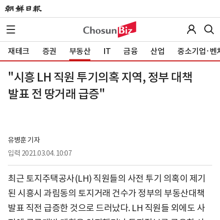
재테크
증권
부동산
IT
금융
산업
중소기업·벤
"시흥 LH 직원 투기의혹 지역, 정부 대책
발표 전 땅거래 급증"
유병훈 기자
입력
2021.03.04. 10:07
최근 토지주택공사(LH) 직원들의 사전 투기 의혹이 제기
된 시흥시 과림동의 토지거래 건수가 정부의 부동산대책
발표 직전 급증한 것으로 드러났다. LH 직원들 외에도 사