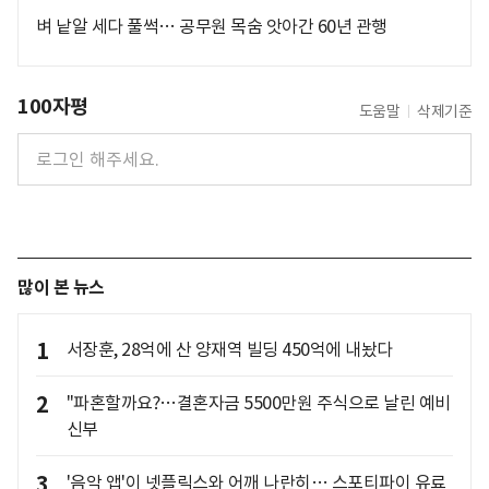
벼 낱알 세다 풀썩… 공무원 목숨 앗아간 60년 관행
100자평
도움말
삭제기준
많이 본 뉴스
1
서장훈, 28억에 산 양재역 빌딩 450억에 내놨다
2
"파혼할까요?…결혼자금 5500만원 주식으로 날린 예비
신부
3
'음악 앱'이 넷플릭스와 어깨 나란히… 스포티파이 유료