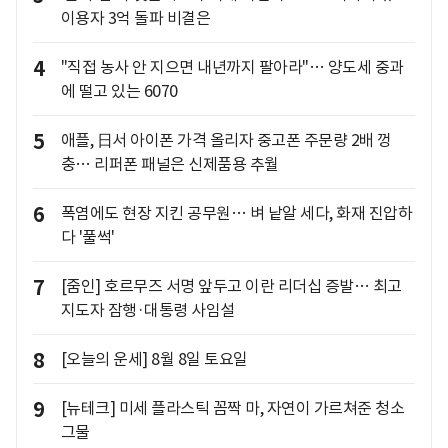
이용자 3억 돌파 비결은
4
"직접 농사 안 지으면 내년까지 팔아라"… 양도세 중과
에 떨고 있는 6070
5
애플, 日서 아이폰 가격 올리자 중고폰 주문량 2배 껑
충… 리퍼폰 패널은 신제품용 추월
6
폭염에도 현장 지킨 공무원… 벼 낱알 세다, 화재 진압하
다 '풀썩'
7
[줌인] 호르무즈 서명 앞두고 이란 리더십 증발… 최고
지도자 잠행·대통령 사임설
8
[오늘의 운세] 8월 8일 토요일
9
[뉴테크] 미세 플라스틱 꼼짝 마, 자연이 가르쳐준 청소
그물