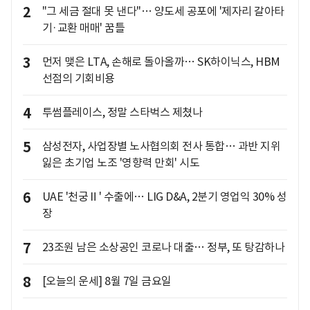
2
"그 세금 절대 못 낸다"… 양도세 공포에 '제자리 갈아타
기·교환 매매' 꿈틀
3
먼저 맺은 LTA, 손해로 돌아올까… SK하이닉스, HBM
선점의 기회비용
4
투썸플레이스, 정말 스타벅스 제쳤나
5
삼성전자, 사업장별 노사협의회 전사 통합… 과반 지위
잃은 초기업 노조 '영향력 만회' 시도
6
UAE '천궁Ⅱ' 수출에… LIG D&A, 2분기 영업익 30% 성
장
7
23조원 남은 소상공인 코로나 대출… 정부, 또 탕감하나
8
[오늘의 운세] 8월 7일 금요일