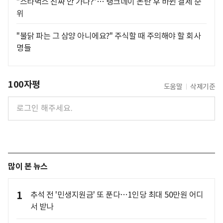
"스타벅스 진짜 안 가나?"… 탱크데이 논란 후 바뀐 결제 순
위
"불닭 파는 그 삼양 아니에요?" 주식할 때 주의해야 할 회사
명들
100자평
도움말
삭제기준
많이 본 뉴스
1
추석 전 '민생지원금' 또 푼다…1인당 최대 50만원 어디
서 받나