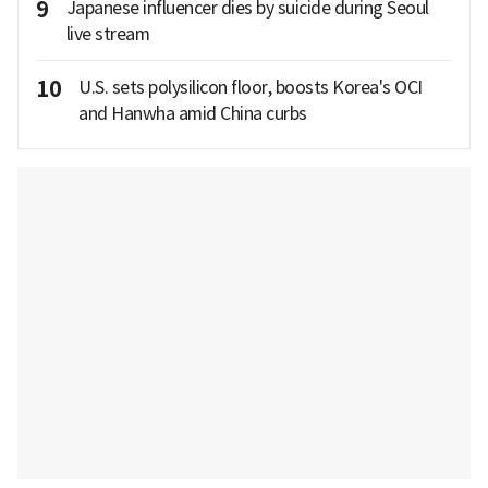
9
Japanese influencer dies by suicide during Seoul
live stream
10
U.S. sets polysilicon floor, boosts Korea's OCI
and Hanwha amid China curbs