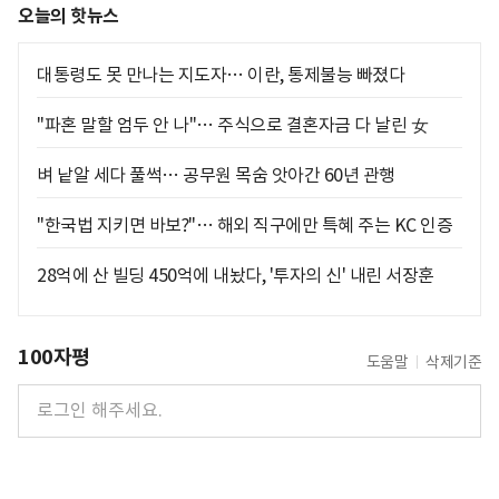
오늘의 핫뉴스
대통령도 못 만나는 지도자… 이란, 통제불능 빠졌다
"파혼 말할 엄두 안 나"… 주식으로 결혼자금 다 날린 女
벼 낱알 세다 풀썩… 공무원 목숨 앗아간 60년 관행
"한국법 지키면 바보?"… 해외 직구에만 특혜 주는 KC 인증
28억에 산 빌딩 450억에 내놨다, '투자의 신' 내린 서장훈
100자평
도움말
삭제기준