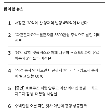
많이 본 뉴스
1
서장훈, 28억에 산 양재역 빌딩 450억에 내놨다
2
"파혼할까요?…결혼자금 5500만원 주식으로 날린 예비
신부
3
'음악 앱'이 넷플릭스와 어깨 나란히… 스포티파이 유료
이용자 3억 돌파 비결은
4
"직접 농사 안 지으면 내년까지 팔아라"… 양도세 중과
에 떨고 있는 6070
5
[줌인] 호르무즈 서명 앞두고 이란 리더십 증발… 최고
지도자 잠행·대통령 사임설
6
수백만원 오른 국민 첫차 아반떼 흥행 성공할까