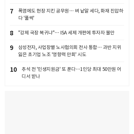
7
폭염에도 현장 지킨 공무원… 벼 낱알 세다, 화재 진압하
다 '풀썩'
8
"강제 국장 복귀냐"… ISA 세제 개편에 투자자 불만
9
삼성전자, 사업장별 노사협의회 전사 통합… 과반 지위
잃은 초기업 노조 '영향력 만회' 시도
10
추석 전 '민생지원금' 또 푼다…1인당 최대 50만원 어
디서 받나