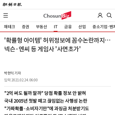
재테크
증권
부동산
IT
금융
산업
중소기업·벤
'확률형 아이템' 허위정보에 꼼수논란까지…
넥슨·엔씨 등 게임사 '사면초가'
박현익 기자
입력
2021.02.24. 06:00
"2억 써도 될까 말까" 당첨 확률 정보 안 밝혀
국내 2005년 첫발 떼고 끊임없는 사행성 논란
"가짜확률·소비자기만"에 과징금 처분받기도