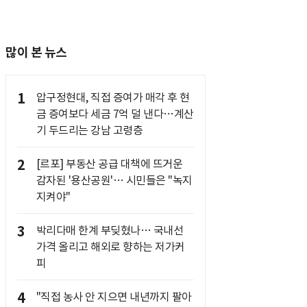
많이 본 뉴스
1
압구정현대, 직접 증여가 매각 후 현
금 증여보다 세금 7억 덜 낸다…계산
기 두드리는 강남 고령층
2
[르포] 부동산 공급 대책에 뜨거운
감자된 '용산공원'… 시민들은 "녹지
지켜야"
3
박리다매 한계 부딪혔나… 국내선
가격 올리고 해외로 향하는 저가커
피
4
"직접 농사 안 지으면 내년까지 팔아