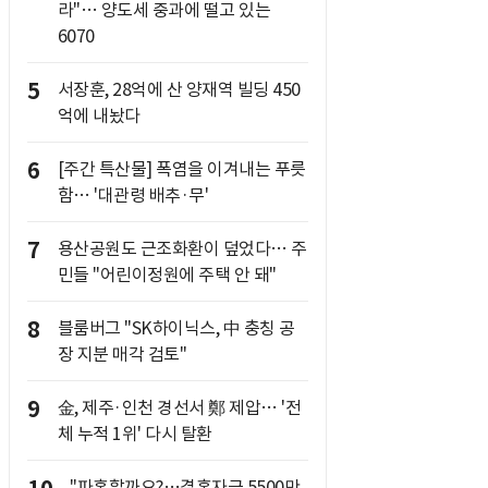
라"… 양도세 중과에 떨고 있는
6070
5
서장훈, 28억에 산 양재역 빌딩 450
억에 내놨다
6
[주간 특산물] 폭염을 이겨내는 푸릇
함… '대관령 배추·무'
7
용산공원도 근조화환이 덮었다… 주
민들 "어린이정원에 주택 안 돼"
8
블룸버그 "SK하이닉스, 中 충칭 공
장 지분 매각 검토"
9
金, 제주·인천 경선서 鄭 제압… '전
체 누적 1위' 다시 탈환
"파혼할까요?…결혼자금 5500만