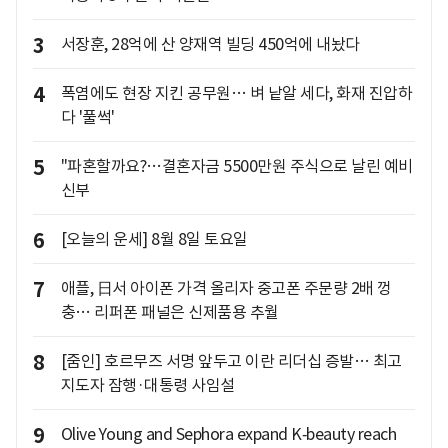
3
서장훈, 28억에 산 양재역 빌딩 450억에 내놨다
4
폭염에도 현장 지킨 공무원… 벼 낱알 세다, 화재 진압하
다 '풀썩'
5
"파혼할까요?…결혼자금 5500만원 주식으로 날린 예비
신부
6
[오늘의 운세] 8월 8일 토요일
7
애플, 日서 아이폰 가격 올리자 중고폰 주문량 2배 껑
충… 리퍼폰 패널은 신제품용 추월
8
[줌인] 호르무즈 서명 앞두고 이란 리더십 증발… 최고
지도자 잠행·대통령 사임설
9
Olive Young and Sephora expand K‑beauty reach