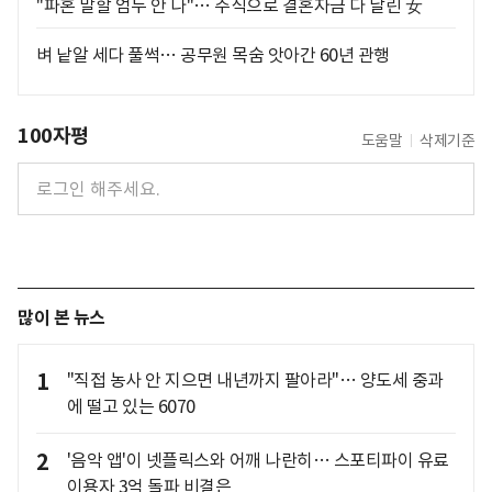
"파혼 말할 엄두 안 나"… 주식으로 결혼자금 다 날린 女
벼 낱알 세다 풀썩… 공무원 목숨 앗아간 60년 관행
100자평
도움말
삭제기준
많이 본 뉴스
1
"직접 농사 안 지으면 내년까지 팔아라"… 양도세 중과
에 떨고 있는 6070
2
'음악 앱'이 넷플릭스와 어깨 나란히… 스포티파이 유료
이용자 3억 돌파 비결은