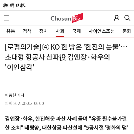
유통
정책
정치
사회
국제
사이언스조선
문화
[로펌의기술]④ KO 한 방은 '한진의 눈물'…
초대형 항공사 산파役 김앤장·화우의
'이인삼각'
이종현 기자
입력
2021.02.03. 06:00
김앤장·화우, 한진해운 파산 사례 들며 "유증 필수불가결
한 조치"
태평양, 대한항공 파산설에 "5공시절 '평화의 댐'