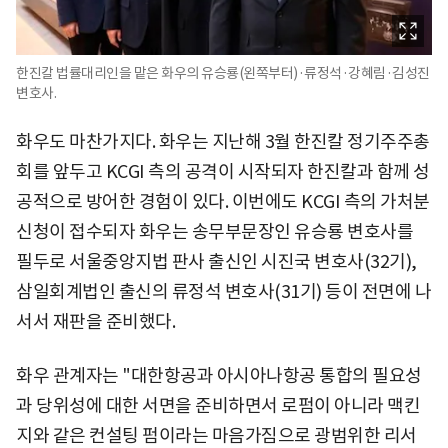
한진칼 법률대리인을 맡은 화우의 유승룡(왼쪽부터)·류정석·강혜림·김성진
변호사.
화우도 마찬가지다. 화우는 지난해 3월 한진칼 정기주주총
회를 앞두고 KCGI 측의 공격이 시작되자 한진칼과 함께 성
공적으로 방어한 경험이 있다. 이번에도 KCGI 측의 가처분
신청이 접수되자 화우는 송무부문장인 유승룡 변호사를
필두로 서울중앙지법 판사 출신인 시진국 변호사(32기),
삼일회계법인 출신의 류정석 변호사(31기) 등이 전면에 나
서서 재판을 준비했다.
화우 관계자는 "대한항공과 아시아나항공 통합의 필요성
과 당위성에 대한 서면을 준비하면서 로펌이 아니라 맥킨
지와 같은 컨설팅 펌이라는 마음가짐으로 광범위한 리서