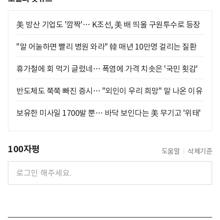
美 방산 기업도 '깜짝'… K조선, 美 배 띄울 구원투수로 등장
"말 어눌하면 빨리 병원 와라" 韓 매년 10만명 걸리는 질환
휴가철에 회 먹기 글렀네… 폭염에 가격 치솟은 '국민 횟감'
반도체도 쭉쭉 빠진 증시… "외인이 우리 희망" 말 나온 이유
보유한 미사일 1700발 뿐… 바닥 보인다는 美 무기고 '위태'
100자평
도움말
삭제기준