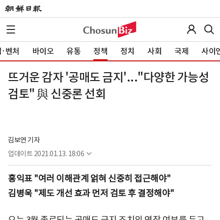
·벤처
바이오
유통
정책
정치
사회
국제
사이
뜨거운 감자 '공매도 금지'..."다양한 가능성
검토" 與 신중론 선회
김보연 기자
업데이트
2021.01.13. 18:06
홍익표 "여러 이해관계 얽혀 신중히 접근해야"
김병욱 "제도 개선 효과 먼저 검토 후 결정해야"
오는 3월 종료되는 공매도 금지 조치의 연장 여부를 두고