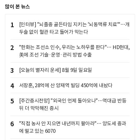
많이 본 뉴스
1
[인터뷰] "뇌졸중 골든타임 지키는 '뇌동맥류 치료'"…개
두술 없이 혈관 타고 들어가 막는다
2
"한화는 조선소 인수, 우리는 노하우를 판다"… HD현대,
美에 조선 기술·운영·관리 방법 수출
3
[오늘의 별자리 운세] 8월 9일 일요일
4
서장훈, 28억에 산 양재역 빌딩 450억에 내놨다
5
[주간증시전망] "외국인 언제 돌아오나"…역대급 반등
뒤 더 막막해진 증시
6
"직접 농사 안 지으면 내년까지 팔아라"… 양도세 중과
에 떨고 있는 6070