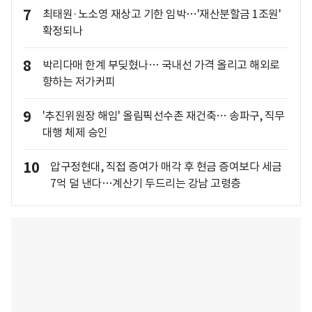
7
최태원·노소영 재상고 기한 임박…'재산분할금 1조원'
확정되나
8
박리다매 한계 부딪혔나… 국내선 가격 올리고 해외로
향하는 저가커피
9
'추진위원장 해임' 올림픽선수촌 재건축… 송파구, 직무
대행 체제 승인
10
압구정현대, 직접 증여가 매각 후 현금 증여보다 세금
7억 덜 낸다…계산기 두드리는 강남 고령층