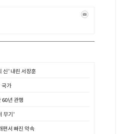
의 신' 내린 서장훈
진 국가
 60년 관행
퍼 무기'
 개편서 빠진 약속