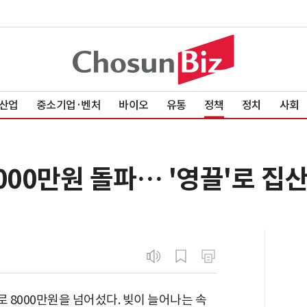
산업
중소기업·벤처
바이오
유통
정책
정치
사회
00만원 돌파… '영끌'로 집산 
 8000만원을 넘어섰다. 빚이 늘어나는 속