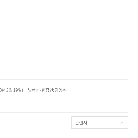
년 3월 19일)
발행인·편집인: 김영수
관련사