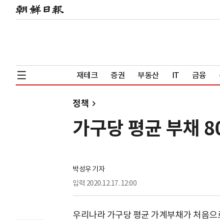
재테크
증권
부동산
IT
금융
정책
가구당 평균 부채 80
박성우 기자
입력
2020.12.17. 12:00
우리나라 가구당 평균 가계부채가 처음으로