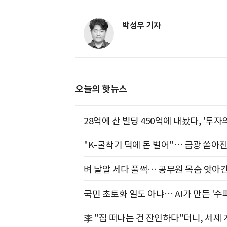
박성우 기자
오늘의 핫뉴스
28억에 산 빌딩 450억에 내놨다, '투자
"K-굴착기 덕에 돈 벌어"… 금광 쏟아
벼 낱알 세다 풀썩… 공무원 목숨 앗아간
국민 초토화 일도 아냐… AI가 만든 '수
李 "집 떠나는 건 잔인하다"더니, 세제