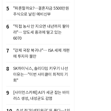
5
"파혼할까요?…결혼자금 5500만원
주식으로 날린 예비신부
6
"직접 농사 안 지으면 내년까지 팔아
라"… 양도세 중과에 떨고 있는
6070
7
"강제 국장 복귀냐"… ISA 세제 개편
에 투자자 불만
8
SK하이닉스, 솔리다임 키우기 나선
이유는…"이번 사이클이 최적의 기
회"
9
[사이언스카페] AI가 세균 잡는 바이
러스 생성, 내성균도 감염
추석 전 '민생지원금' 또 푼다…1인