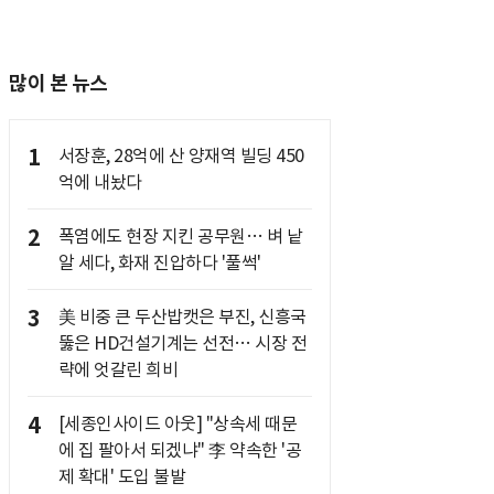
많이 본 뉴스
1
서장훈, 28억에 산 양재역 빌딩 450
억에 내놨다
2
폭염에도 현장 지킨 공무원… 벼 낱
알 세다, 화재 진압하다 '풀썩'
3
美 비중 큰 두산밥캣은 부진, 신흥국
뚫은 HD건설기계는 선전… 시장 전
략에 엇갈린 희비
4
[세종인사이드 아웃] "상속세 때문
에 집 팔아서 되겠냐" 李 약속한 '공
제 확대' 도입 불발