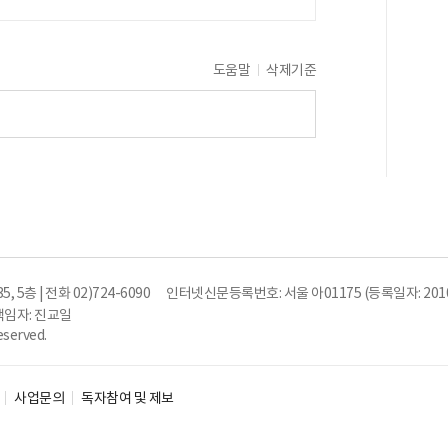
도움말
삭제기준
5층 | 전화 02)724-6090
인터넷신문등록번호: 서울 아01175 (등록일자: 2010
임자: 진교일
eserved.
사업문의
독자참여 및 제보