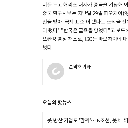
이를 두고 해리스 대사가 중국을 겨냥해 이
중국 환구시보는 지난달 29일 파오차이(泡
인을 받아 '국제 표준'이 됐다는 소식을 
이 됐다" "한국은 굴욕을 당했다"고 보도
쓰촨성 염장 채소로, ISO는 파오차이에 
했다.
손덕호 기자
오늘의 핫뉴스
美 방산 기업도 '깜짝'… K조선, 美 배