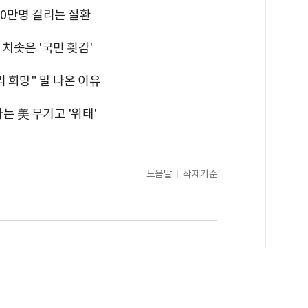
10만명 걸리는 질환
치솟은 '국민 횟감'
 희망" 말 나온 이유
는 美 무기고 '위태'
도움말
삭제기준