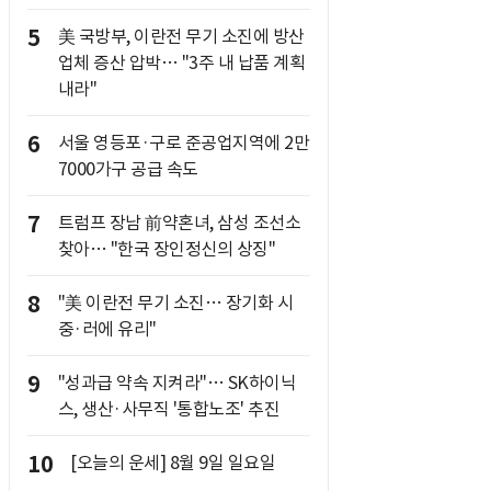
5
美 국방부, 이란전 무기 소진에 방산
업체 증산 압박… "3주 내 납품 계획
내라"
6
서울 영등포·구로 준공업지역에 2만
7000가구 공급 속도
7
트럼프 장남 前약혼녀, 삼성 조선소
찾아… "한국 장인정신의 상징"
8
"美 이란전 무기 소진… 장기화 시
중·러에 유리"
9
"성과급 약속 지켜라"… SK하이닉
스, 생산·사무직 '통합노조' 추진
10
[오늘의 운세] 8월 9일 일요일