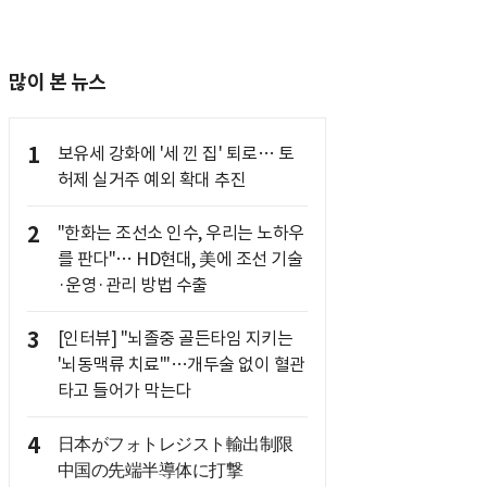
많이 본 뉴스
1
보유세 강화에 '세 낀 집' 퇴로… 토
허제 실거주 예외 확대 추진
2
"한화는 조선소 인수, 우리는 노하우
를 판다"… HD현대, 美에 조선 기술
·운영·관리 방법 수출
3
[인터뷰] "뇌졸중 골든타임 지키는
'뇌동맥류 치료'"…개두술 없이 혈관
타고 들어가 막는다
4
日本がフォトレジスト輸出制限
中国の先端半導体に打撃