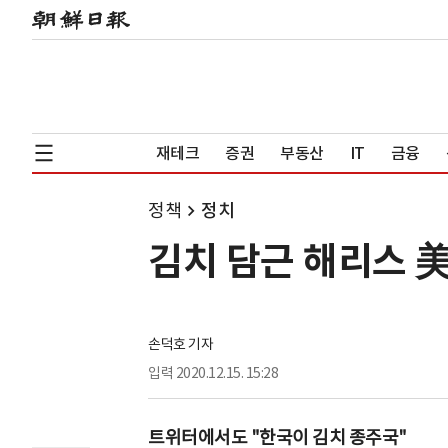
재테크
증권
부동산
IT
금융
정책
정치
김치 담근 해리스 美
손덕호 기자
입력
2020.12.15. 15:28
트위터에서도 "한국이 김치 종주국"