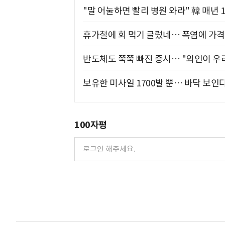
"말 어눌하면 빨리 병원 와라" 韓 매년 
휴가철에 회 먹기 글렀네… 폭염에 가격 
반도체도 쭉쭉 빠진 증시… "외인이 우리
보유한 미사일 1700발 뿐… 바닥 보인다
100자평