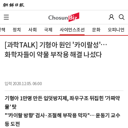
정책
정치
사회
국제
사이언스조선
문화
오피니언
[과학TALK] 기형아 원인 '카이랄성'…
화학자들이 약물 부작용 해결 나섰다
입력
2020.12.05. 06:00
기형아 1만명 만든 입덧방지제, 좌우구조 뒤집힌 '가짜약
물' 탓
"'카이랄 방향' 검사·조절해 부작용 막자"… 윤동기 교수
등 도전