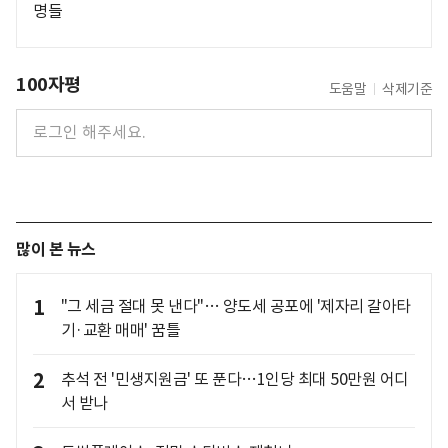
명들
100자평
도움말
삭제기준
많이 본 뉴스
1
"그 세금 절대 못 낸다"… 양도세 공포에 '제자리 갈아타
기·교환 매매' 꿈틀
2
추석 전 '민생지원금' 또 푼다…1인당 최대 50만원 어디
서 받나