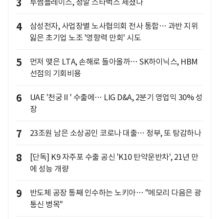
3
투썸플레이스, 정말 스타벅스 제쳤나
4
삼성전자, 사업장별 노사협의회 전사 통합… 과반 지위
잃은 초기업 노조 '영향력 만회' 시도
5
먼저 맺은 LTA, 손해로 돌아올까… SK하이닉스, HBM
선점의 기회비용
6
UAE '천궁Ⅱ' 수출에… LIG D&A, 2분기 영업익 30% 성
장
7
23조원 남은 소상공인 코로나 대출… 정부, 또 탕감하나
8
[단독] K9 자주포 수출 공신 'K10 탄약운반차', 21년 만
에 성능 개량
9
반도체 공장 통째 인수하는 노키아… "메모리 다음은 광
통신 병목"