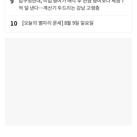
9
압구정현대, 직접 증여가 매각 후 현금 증여보다 세금 7
억 덜 낸다…계산기 두드리는 강남 고령층
10
[오늘의 별자리 운세] 8월 9일 일요일