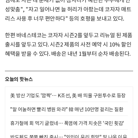
임에도 자는 데 문제가 없어 잠자리가 예민한 부부에게 안
성맞춤", "자고 일어나면 늘 허리가 아팠는데 코자자 매트
리스 사용 후 너무 편안하다" 등의 호평을 보내고 있다.
한편 바네스테코는 코자자 시즌2를 앞두고 리뉴얼 된 제품
출시를 앞두고 있다. 시즌2 제품의 사전 예약 시 10% 할인
혜택을 받을 수 있다. 배송은 내년 1월부터 순차 배송된다.
오늘의 핫뉴스
美 방산 기업도 '깜짝'… K조선, 美 배 띄울 구원투수로 등장
"말 어눌하면 빨리 병원 와라" 韓 매년 10만명 걸리는 질환
휴가철에 회 먹기 글렀네… 폭염에 가격 치솟은 '국민 횟감'
반도체도 쭉쭉 빠진 증시… "외인이 우리 희망" 말 나온 이유