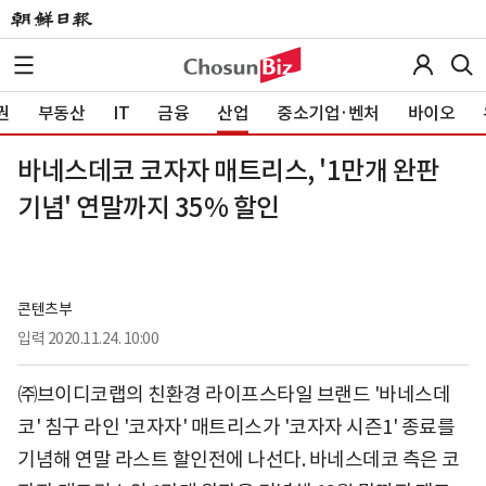
권
부동산
IT
금융
산업
중소기업·벤처
바이오
바네스데코 코자자 매트리스, '1만개 완판
기념' 연말까지 35% 할인
콘텐츠부
입력
2020.11.24. 10:00
㈜브이디코랩의 친환경 라이프스타일 브랜드 '바네스데
코' 침구 라인 '코자자' 매트리스가 '코자자 시즌1' 종료를
기념해 연말 라스트 할인전에 나선다. 바네스데코 측은 코