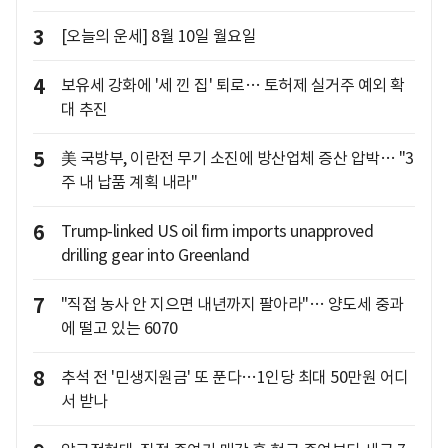
3
[오늘의 운세] 8월 10일 월요일
4
보유세 강화에 '세 낀 집' 퇴로… 토허제 실거주 예외 확
대 추진
5
美 국방부, 이란전 무기 소진에 방산업체 증산 압박… "3
주 내 납품 계획 내라"
6
Trump-linked US oil firm imports unapproved
drilling gear into Greenland
7
"직접 농사 안 지으면 내년까지 팔아라"… 양도세 중과
에 떨고 있는 6070
8
추석 전 '민생지원금' 또 푼다…1인당 최대 50만원 어디
서 받나