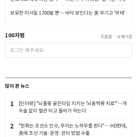
보유한 미사일 1700발 뿐… 바닥 보인다는 美 무기고 '위태'
100자평
도움말
삭제기준
많이 본 뉴스
1
[인터뷰] "뇌졸중 골든타임 지키는 '뇌동맥류 치료'"…개
두술 없이 혈관 타고 들어가 막는다
2
"한화는 조선소 인수, 우리는 노하우를 판다"… HD현대,
美에 조선 기술·운영·관리 방법 수출