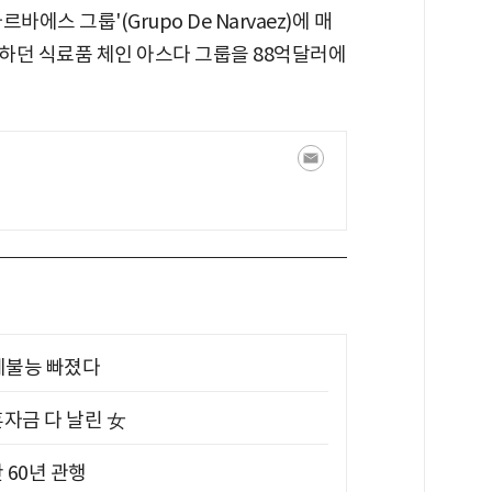
에스 그룹'(Grupo De Narvaez)에 매
하던 식료품 체인 아스다 그룹을 88억달러에
제불능 빠졌다
혼자금 다 날린 女
 60년 관행