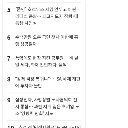
5
[줌인] 호르무즈 서명 앞두고 이란
리더십 증발… 최고지도자 잠행·대
통령 사임설
6
수백만원 오른 국민 첫차 아반떼 흥
행 성공할까
7
폭염에도 현장 지킨 공무원… 벼 낱
알 세다, 화재 진압하다 '풀썩'
8
"강제 국장 복귀냐"… ISA 세제 개편
에 투자자 불만
9
삼성전자, 사업장별 노사협의회 전
사 통합… 과반 지위 잃은 초기업 노
조 '영향력 만회' 시도
추석 전 '민생지원금' 또 푼다…1인