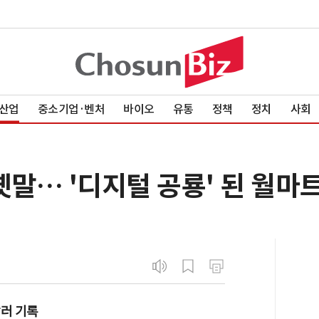
산업
중소기업·벤처
바이오
유통
정책
정치
사회
옛말… '디지털 공룡' 된 월마
달러 기록