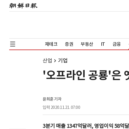
재테크
증권
부동산
IT
금융
산업
기업
'오프라인 공룡'은 
윤희훈 기자
입력
2020.11.21. 07:00
3분기 매출 1347억달러, 영업이익 58억