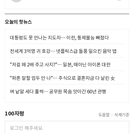
오늘의 핫뉴스
대통령도 못 만나는 지도자… 이란, 통제불능 빠졌다
전세계 3억명 귀 호강… 넷플릭스급 돌풍 일으킨 음악 앱
"저걸 왜 2배 주고 사지?"… 일본, 때아닌 아이폰 대란
"파혼 말할 엄두 안 나"… 주식으로 결혼자금 다 날린 女
벼 낱알 세다 풀썩… 공무원 목숨 앗아간 60년 관행
100자평
도움말
삭제기준