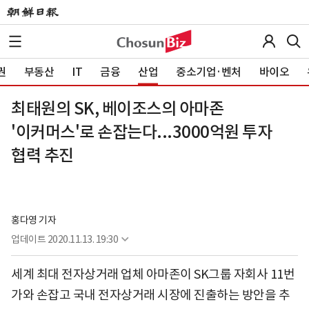
권
부동산
IT
금융
산업
중소기업·벤처
바이오
최태원의 SK, 베이조스의 아마존
'이커머스'로 손잡는다...3000억원 투자
협력 추진
홍다영 기자
업데이트
2020.11.13. 19:30
세계 최대 전자상거래 업체 아마존이 SK그룹 자회사 11번
가와 손잡고 국내 전자상거래 시장에 진출하는 방안을 추