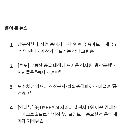
많이 본 뉴스
1
압구정현대, 직접 증여가 매각 후 현금 증여보다 세금 7
억 덜 낸다…계산기 두드리는 강남 고령층
2
[르포] 부동산 공급 대책에 뜨거운 감자된 '용산공원'…
시민들은 "녹지 지켜야"
3
도수치료 막으니 신장분사·체외충격파로… 비급여 '풍
선효과'
4
[인터뷰] 美 DARPA AI 사이버 챌린지 1위 이끈 김태수
마이크로소프트 부사장 "AI 모델보다 중요한건 운영 체
계와 거버넌스"