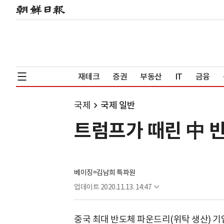
재테크
증권
부동산
IT
금융
국제
국제 일반
트럼프가 때린 中 반
베이징=김남희 특파원
업데이트
2020.11.13. 14:47
중국 최대 반도체 파운드리(위탁 생산) 기