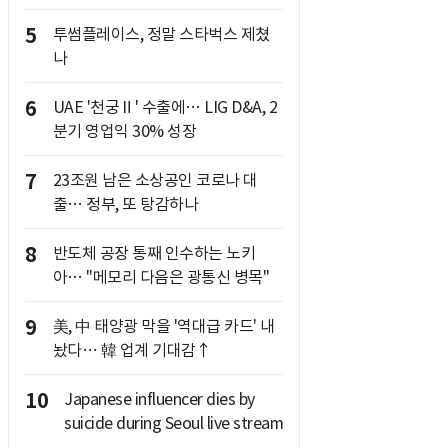
5
투썸플레이스, 정말 스타벅스 제쳤
나
6
UAE '천궁Ⅱ' 수출에… LIG D&A, 2
분기 영업익 30% 성장
7
23조원 남은 소상공인 코로나 대
출… 정부, 또 탕감하나
8
반도체 공장 통째 인수하는 노키
아… "메모리 다음은 광통신 병목"
9
美, 中 태양광 막을 '역대급 카드' 내
놨다… 韓 업계 기대감↑
10
Japanese influencer dies by
suicide during Seoul live stream