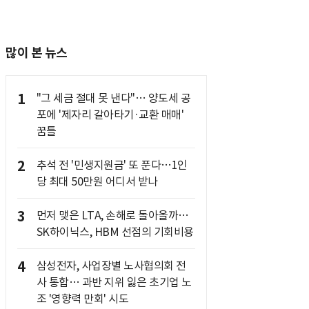
많이 본 뉴스
1
"그 세금 절대 못 낸다"… 양도세 공
포에 '제자리 갈아타기·교환 매매'
꿈틀
2
추석 전 '민생지원금' 또 푼다…1인
당 최대 50만원 어디서 받나
3
먼저 맺은 LTA, 손해로 돌아올까…
SK하이닉스, HBM 선점의 기회비용
4
삼성전자, 사업장별 노사협의회 전
사 통합… 과반 지위 잃은 초기업 노
조 '영향력 만회' 시도