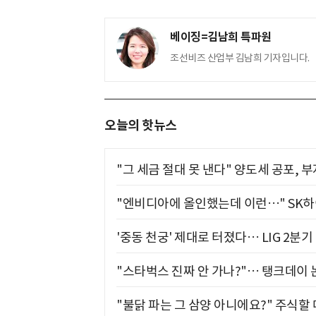
베이징=김남희 특파원
조선비즈 산업부 김남희 기자입니다.
오늘의 핫뉴스
"그 세금 절대 못 낸다" 양도세 공포, 
"엔비디아에 올인했는데 이런…" SK
'중동 천궁' 제대로 터졌다… LIG 2분
"스타벅스 진짜 안 가나?"… 탱크데이 
"불닭 파는 그 삼양 아니에요?" 주식할