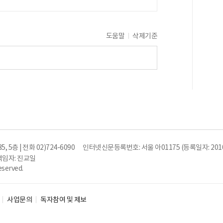
도움말
삭제기준
5층 | 전화 02)724-6090
인터넷신문등록번호: 서울 아01175 (등록일자: 2010
임자: 진교일
eserved.
사업문의
독자참여 및 제보