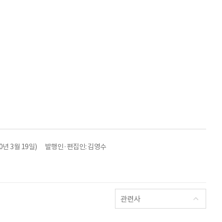
년 3월 19일)
발행인·편집인: 김영수
관련사