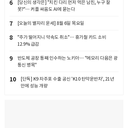
6
[당신의 생각은] "치킨 다리 먼저 먹은 남친, 누구 잘
못?"… 커플 싸움도 AI에 묻는다
7
[오늘의 별자리 운세] 8월 6일 목요일
8
"주가 떨어지니 약속도 취소"… 휴가철 카드 소비
12.9% 급감
9
반도체 공장 통째 인수하는 노키아… "메모리 다음은 광
통신 병목"
10
[단독] K9 자주포 수출 공신 'K10 탄약운반차', 21년
만에 성능 개량