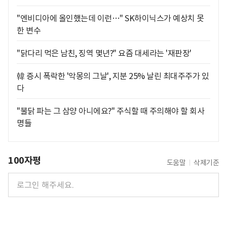
"엔비디아에 올인했는데 이런…" SK하이닉스가 예상치 못
한 변수
"닭다리 먹은 남친, 징역 몇년?" 요즘 대세라는 '재판장'
韓 증시 폭락한 '악몽의 그날', 지분 25% 날린 최대주주가 있
다
"불닭 파는 그 삼양 아니에요?" 주식할 때 주의해야 할 회사
명들
100자평
도움말
삭제기준