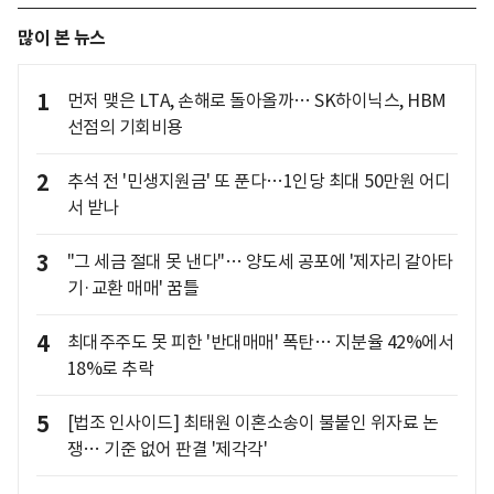
많이 본 뉴스
1
먼저 맺은 LTA, 손해로 돌아올까… SK하이닉스, HBM
선점의 기회비용
2
추석 전 '민생지원금' 또 푼다…1인당 최대 50만원 어디
서 받나
3
"그 세금 절대 못 낸다"… 양도세 공포에 '제자리 갈아타
기·교환 매매' 꿈틀
4
최대주주도 못 피한 '반대매매' 폭탄… 지분율 42%에서
18%로 추락
5
[법조 인사이드] 최태원 이혼소송이 불붙인 위자료 논
쟁… 기준 없어 판결 '제각각'