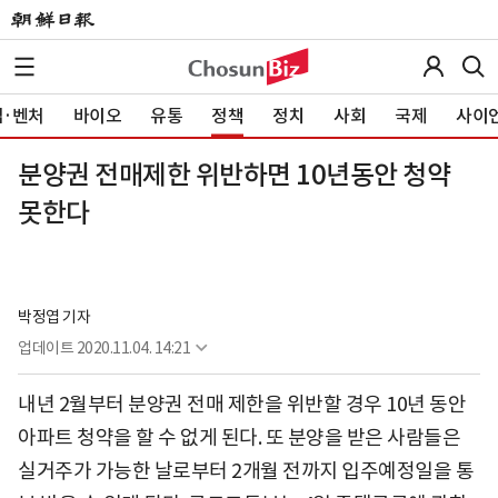
·벤처
바이오
유통
정책
정치
사회
국제
사이
분양권 전매제한 위반하면 10년동안 청약
못한다
박정엽 기자
업데이트
2020.11.04. 14:21
내년 2월부터 분양권 전매 제한을 위반할 경우 10년 동안
아파트 청약을 할 수 없게 된다. 또 분양을 받은 사람들은
실거주가 가능한 날로부터 2개월 전까지 입주예정일을 통