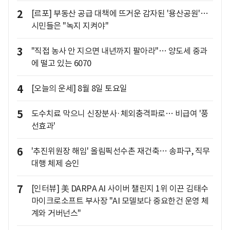
2
[르포] 부동산 공급 대책에 뜨거운 감자된 '용산공원'…
시민들은 "녹지 지켜야"
3
"직접 농사 안 지으면 내년까지 팔아라"… 양도세 중과
에 떨고 있는 6070
4
[오늘의 운세] 8월 8일 토요일
5
도수치료 막으니 신장분사·체외충격파로… 비급여 '풍
선효과'
6
'추진위원장 해임' 올림픽선수촌 재건축… 송파구, 직무
대행 체제 승인
7
[인터뷰] 美 DARPA AI 사이버 챌린지 1위 이끈 김태수
마이크로소프트 부사장 "AI 모델보다 중요한건 운영 체
계와 거버넌스"