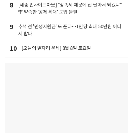
8
[세종 인사이드아웃] "상속세 때문에 집 팔아서 되겠냐"
李 약속한 '공제 확대' 도입 불발
9
추석 전 '민생지원금' 또 푼다…1인당 최대 50만원 어디
서 받나
10
[오늘의 별자리 운세] 8월 8일 토요일