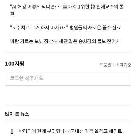
"AI 해킹 어떻게 막냐면…" 美 대회 1위한 韓 천재교수의 통
찰
"도수치료 그거 하지 마세요~" 병원들의 새로운 꼼수 진료
바람 가르는 보닛 장착… 세단 같은 승차감의 볼보 전기차
100자평
도움말
삭제기준
많이 본 뉴스
1
박리다매 한계 부딪혔나… 국내선 가격 올리고 해외로