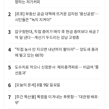
향하는 저가커피
2
[르포] 부동산 공급 대책에 뜨거운 감자된 '용산공원'…
시민들은 "녹지 지켜야"
3
압구정현대, 직접 증여가 매각 후 현금 증여보다 세금 7
억 덜 낸다…계산기 두드리는 강남 고령층
4
"직접 농사 안 지으면 내년까지 팔아라"… 양도세 중과
에 떨고 있는 6070
5
도수치료 막으니 신장분사·체외충격파로… 비급여 '풍
선효과'
6
[오늘의 운세] 8월 9일 일요일
7
[주간 특산물] 폭염을 이겨내는 푸릇함… '대관령 배추·
무'