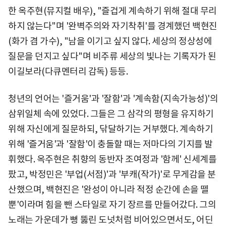
한 옥주현(뮤지컬 배우), "즐겁게 계속하기 위해 절대 무리
하지 않는다"며 '완벽주의와 자기착취'를 경계했던 백현진
(화가 겸 가수), "남을 이기고 싶지 않다. 세상의 정상성에
질문을 던지고 싶다"며 비주류 세상의 빛나는 기록자가 된
이길보라(다큐멘터리 감독) 등등.
청년의 언어는 '즐거움'과 '잘함'과 '계속함(지속가능성)'의
삼위일체 속에 있었다. 그들은 그 삼각의 평형을 유지하기
위해 자신에게 질문하되, 닦달하기는 거부했다. 계속하기
위해 '즐거움'과 '잘함'이 충돌할 때는 저마다의 기지를 발
휘했다. 옥주현은 취향의 동반자 조여정과 '함께' 신세계를
팠고, 박정민은 '부업(서점)'과 '부캐(작가)'로 무게감을 분
산했으며, 백현진은 '완성이 아니라 적정 순간에 손을 뗄
뿐'이라며 힘을 뺀 스타일로 자기 장르를 만들어갔다. 그의
노래는 가운데가 뻥 뚫린 도넛처럼 비어있으면서도, 어딘