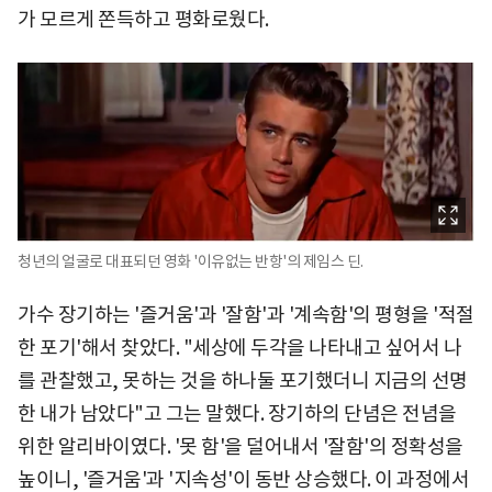
가 모르게 쫀득하고 평화로웠다.
청년의 얼굴로 대표되던 영화 '이유없는 반항'의 제임스 딘.
가수 장기하는 '즐거움'과 '잘함'과 '계속함'의 평형을 '적절
한 포기'해서 찾았다. "세상에 두각을 나타내고 싶어서 나
를 관찰했고, 못하는 것을 하나둘 포기했더니 지금의 선명
한 내가 남았다"고 그는 말했다. 장기하의 단념은 전념을
위한 알리바이였다. '못 함'을 덜어내서 '잘함'의 정확성을
높이니, '즐거움'과 '지속성'이 동반 상승했다. 이 과정에서