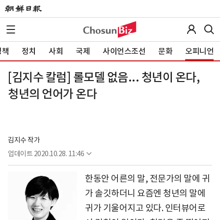
정책
정치
사회
국제
사이언스조선
문화
오피니언
[김지수 칼럼] 롤모델 없음... 청년이 온다,
청년의 언어가 온다
김지수 작가
업데이트
2020.10.28. 11:46
한동안 어른의 말, 전문가의 말에 귀
가 솔깃하더니 요즘엔 청년의 말에
귀가 기울어지고 있다. 인터뷰어로