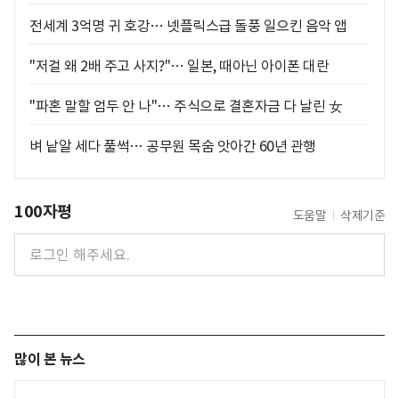
전세계 3억명 귀 호강… 넷플릭스급 돌풍 일으킨 음악 앱
"저걸 왜 2배 주고 사지?"… 일본, 때아닌 아이폰 대란
"파혼 말할 엄두 안 나"… 주식으로 결혼자금 다 날린 女
벼 낱알 세다 풀썩… 공무원 목숨 앗아간 60년 관행
100자평
도움말
삭제기준
많이 본 뉴스