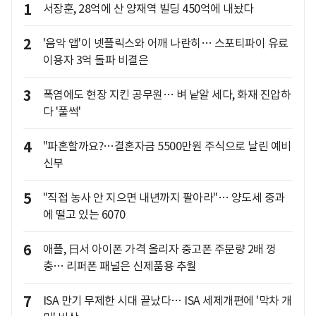
1
서장훈, 28억에 산 양재역 빌딩 450억에 내놨다
2
'음악 앱'이 넷플릭스와 어깨 나란히… 스포티파이 유료
이용자 3억 돌파 비결은
3
폭염에도 현장 지킨 공무원… 벼 낱알 세다, 화재 진압하
다 '풀썩'
4
"파혼할까요?…결혼자금 5500만원 주식으로 날린 예비
신부
5
"직접 농사 안 지으면 내년까지 팔아라"… 양도세 중과
에 떨고 있는 6070
6
애플, 日서 아이폰 가격 올리자 중고폰 주문량 2배 껑
충… 리퍼폰 패널은 신제품용 추월
7
ISA 만기 무제한 시대 끝났다… ISA 세제개편에 '막차 개