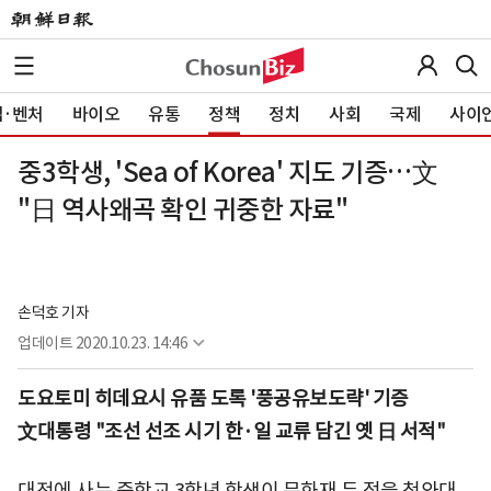
·벤처
바이오
유통
정책
정치
사회
국제
사이
중3학생, 'Sea of Korea' 지도 기증…文
"日 역사왜곡 확인 귀중한 자료"
손덕호 기자
업데이트
2020.10.23. 14:46
도요토미 히데요시 유품 도록 '풍공유보도략' 기증
文대통령 "조선 선조 시기 한·일 교류 담긴 옛 日 서적"
대전에 사는 중학교 3학년 학생이 문화재 두 점을 청와대