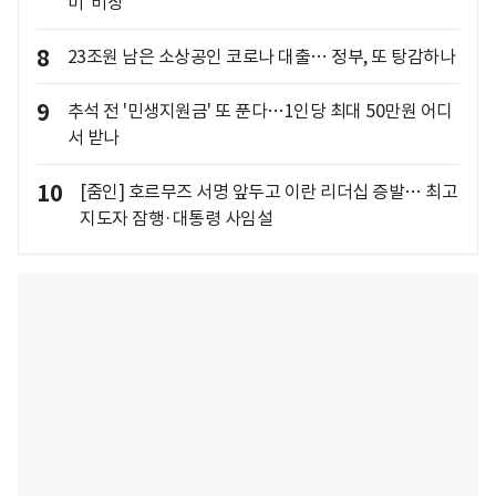
미' 비상
8
23조원 남은 소상공인 코로나 대출… 정부, 또 탕감하나
9
추석 전 '민생지원금' 또 푼다…1인당 최대 50만원 어디
서 받나
10
[줌인] 호르무즈 서명 앞두고 이란 리더십 증발… 최고
지도자 잠행·대통령 사임설