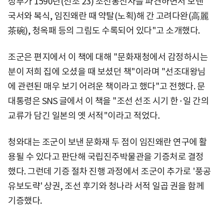
정부가 1590년(선조 23) 조선통신사를 파견하면서 보낸
국서와 복식, 임진왜란 때 약탈(노획)해 간 고려다완(高麗
茶碗), 청옥패 등의 그림도 수록되어 있다"고 소개했다.
조군은 편지에서 이 책에 대해 "문화재청에서 감정하시는
분이 저희 집에 오셨을 때 보셨던 책"이라며 "선조대왕님
에 관련된 매우 보기 어려운 책이라고 했다"고 전했다. 문
대통령은 SNS 글에서 이 책을 "조선 선조 시기 한·일 간의
교류가 담긴 일본의 옛 서적"이라고 적었다.
청와대는 조군이 보낸 문화재 두 점이 임진왜란 연구에 활
용될 수 있다고 판단해 국립진주박물관을 기증처로 결정
했다. 그런데 기증 절차 진행 과정에서 조군이 추가로 '풍공
유보도략' 상권, 조선 후기와 청나라 서적 일곱 권을 함께
기증했다.