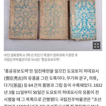
대전 글꽃중학교 3학년 조민기 학생이 청와대에 기증한 후
국립진주박물관으로 보내진 '풍공유보도략'.
'풍공유보도략'은 임진왜란을 일으킨 도요토미 히데요시
(豊臣秀吉)의 유품을 그린 도록이다. 무기와 문구, 의류,
다기(茶器) 등 64 건의 품명과 그림 등이 수록돼있다. 1832
년 3월 11일부터 50일간 도요토미 히데요시의 유품이 전
시됐을 때 그 목록으로 간행됐다. 국립진주박물관은 "조선