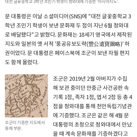
대전 글꽃중학교 3학년 조민기 학생이 청와대에 기증한 '아시아지도'.
문 대통령은 이날 소셜미디어(SNS)에 "대전 글꽃중학교 3
학년 조민기 학생이 보낸 문화재 두 점이 지난 6월 청와대
로 배달됐다"고 밝혔다. 문화재는 18세기 영국에서 제작된
지도와 일본의 옛 서적 '풍공유보도략(豐公遺寶圖略)' 하
권이었다. 문 대통령은 페이스북에 조군이 보낸 자필 편지
도 함께 올렸다.
조군은 2019년 2월 아버지가 수집
해 보관 중이던 안중근 사건공판 속
기록 1점, 족자 1점, 엽서 2점 등 총 4
점을 청와대를 통해 천안독립기념관
에 기증했다. 조군은 같은 해 4월 문
조군이 기증한 지도에서
대통령의 초청으로 청와대에서 만났
동해 부분.
을 때 계속 문화재를 기증하겠다고