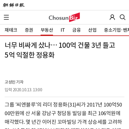
재테크
증권
부동산
IT
금융
산업
중소기업·벤
너무 비싸게 샀나… 100억 건물 3년 들고
5억 익절한 정용화
고성민 기자
입력
2020.10.13. 13:00
그룹 '씨엔블루'의 리더 정용화(31)씨가 2017년 100억50
00만원에 산 서울 강남구 청담동 빌딩을 최근 106억원에
매각했다. 몇 년간 이어진 꼬마빌딩 가격 상승세를 고려하