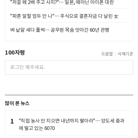
"저걸 왜 2배 주고 사지?"… 일본, 때아닌 아이폰 대란
"파혼 말할 엄두 안 나"… 주식으로 결혼자금 다 날린 女
벼 낱알 세다 풀썩… 공무원 목숨 앗아간 60년 관행
100자평
도움말
삭제기준
많이 본 뉴스
1
"직접 농사 안 지으면 내년까지 팔아라"… 양도세 중과
에 떨고 있는 6070