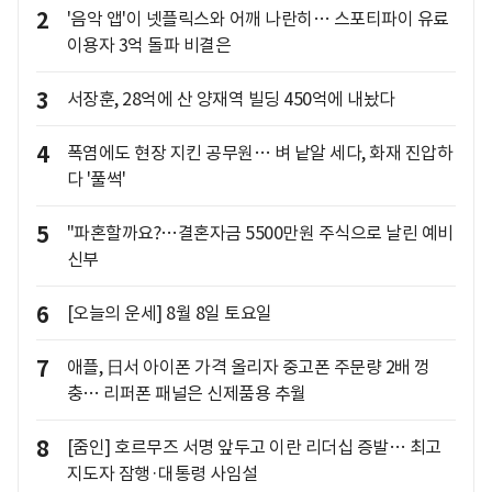
2
'음악 앱'이 넷플릭스와 어깨 나란히… 스포티파이 유료
이용자 3억 돌파 비결은
3
서장훈, 28억에 산 양재역 빌딩 450억에 내놨다
4
폭염에도 현장 지킨 공무원… 벼 낱알 세다, 화재 진압하
다 '풀썩'
5
"파혼할까요?…결혼자금 5500만원 주식으로 날린 예비
신부
6
[오늘의 운세] 8월 8일 토요일
7
애플, 日서 아이폰 가격 올리자 중고폰 주문량 2배 껑
충… 리퍼폰 패널은 신제품용 추월
8
[줌인] 호르무즈 서명 앞두고 이란 리더십 증발… 최고
지도자 잠행·대통령 사임설