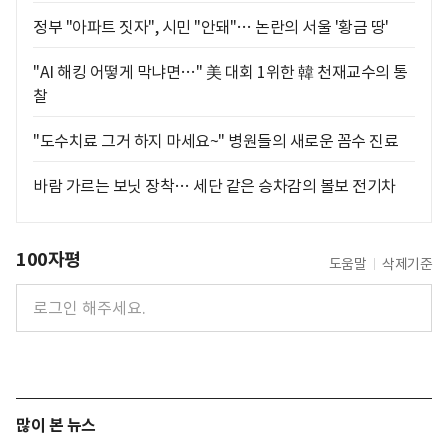
정부 "아파트 짓자", 시민 "안돼"… 논란의 서울 '황금 땅'
"AI 해킹 어떻게 막냐면…" 美 대회 1위한 韓 천재교수의 통
찰
"도수치료 그거 하지 마세요~" 병원들의 새로운 꼼수 진료
바람 가르는 보닛 장착… 세단 같은 승차감의 볼보 전기차
100자평
도움말
삭제기준
많이 본 뉴스