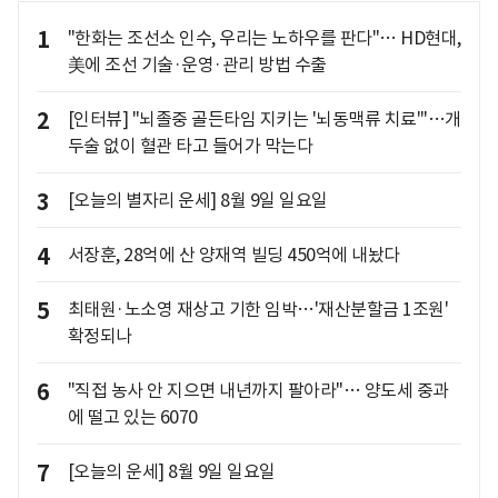
1
"한화는 조선소 인수, 우리는 노하우를 판다"… HD현대,
美에 조선 기술·운영·관리 방법 수출
2
[인터뷰] "뇌졸중 골든타임 지키는 '뇌동맥류 치료'"…개
두술 없이 혈관 타고 들어가 막는다
3
[오늘의 별자리 운세] 8월 9일 일요일
4
서장훈, 28억에 산 양재역 빌딩 450억에 내놨다
5
최태원·노소영 재상고 기한 임박…'재산분할금 1조원'
확정되나
6
"직접 농사 안 지으면 내년까지 팔아라"… 양도세 중과
에 떨고 있는 6070
7
[오늘의 운세] 8월 9일 일요일