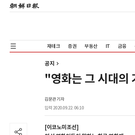
재테크
증권
부동산
IT
금융
공지
"영화는 그 시대의 
김문관 기자
입력
2020.09.22. 06:10
[이코노미조선]