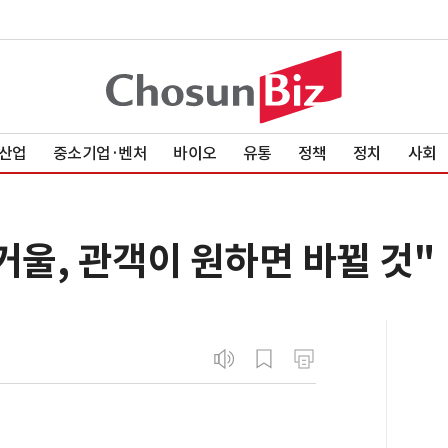
산업
중소기업·벤처
바이오
유통
정책
정치
사회
거울, 관객이 원하면 바뀔 것"