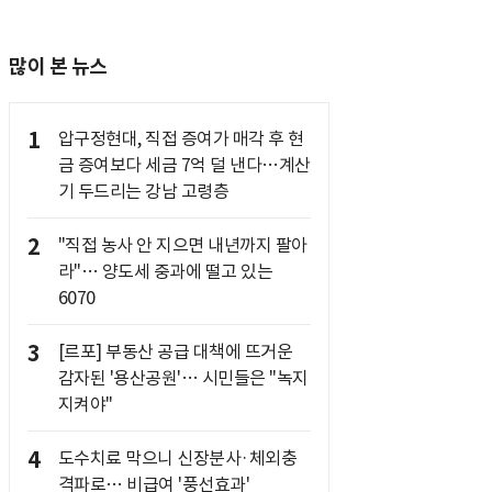
많이 본 뉴스
1
압구정현대, 직접 증여가 매각 후 현
금 증여보다 세금 7억 덜 낸다…계산
기 두드리는 강남 고령층
2
"직접 농사 안 지으면 내년까지 팔아
라"… 양도세 중과에 떨고 있는
6070
3
[르포] 부동산 공급 대책에 뜨거운
감자된 '용산공원'… 시민들은 "녹지
지켜야"
4
도수치료 막으니 신장분사·체외충
격파로… 비급여 '풍선효과'