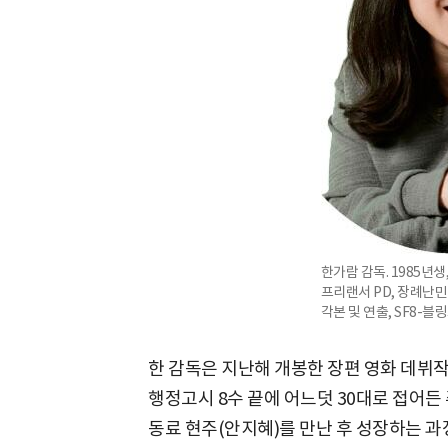
한가람 감독. 1985년생
프리랜서 PD, 장례난민
각본 및 연출, SF8-블
한 감독은 지난해 개봉한 장편 영화 데뷔작
행정고시 8수 끝에 어느덧 30대로 접어든
동료 현주(안지혜)를 만난 후 성장하는 과