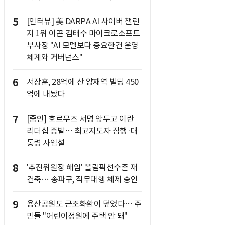
5
[인터뷰] 美 DARPA AI 사이버 챌린
지 1위 이끈 김태수 마이크로소프트
부사장 "AI 모델보다 중요한건 운영
체계와 거버넌스"
6
서장훈, 28억에 산 양재역 빌딩 450
억에 내놨다
7
[줌인] 호르무즈 서명 앞두고 이란
리더십 증발… 최고지도자 잠행·대
통령 사임설
8
'추진위원장 해임' 올림픽선수촌 재
건축… 송파구, 직무대행 체제 승인
9
용산공원도 근조화환이 덮었다… 주
민들 "어린이정원에 주택 안 돼"