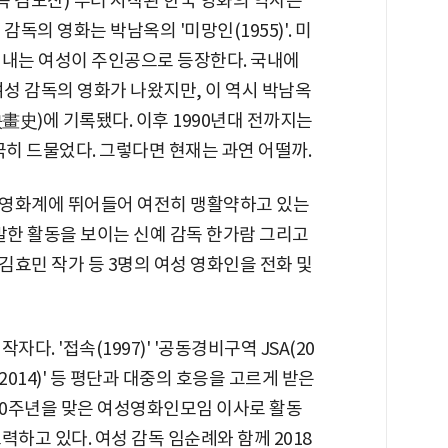
감독 김도산)'부터 시작된 한국 영화의 역사는
감독의 영화는 박남옥의 '미망인(1955)'. 미
겨내는 여성이 주인공으로 등장한다. 국내에
여성 감독의 영화가 나왔지만, 이 역시 박남옥
史)에 기록됐다. 이후 1990년대 전까지는
극히 드물었다. 그렇다면 현재는 과연 어떨까.
후반 영화계에 뛰어들어 여전히 맹활약하고 있는
발한 활동을 보이는 신예 감독 한가람 그리고
가 김효민 작가 등 3명의 여성 영화인을 전화 및
다. '접속(1997)' '공동경비구역 JSA(20
카트(2014)' 등 평단과 대중의 호응을 고르게 받은
 20주년을 맞은 여성영화인모임 이사로 활동
하고 있다. 여성 감독 임순례와 함께 2018