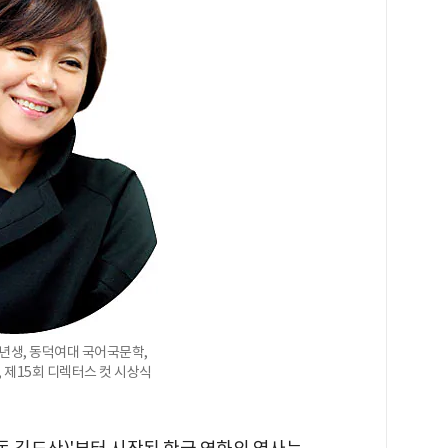
3년생, 동덕여대 국어국문학,
제15회 디렉터스 컷 시상식