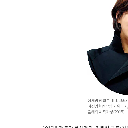
심재명 명필름 대표. 196
여성영화인모임 기획이사, 
올해의 제작자상(2015)