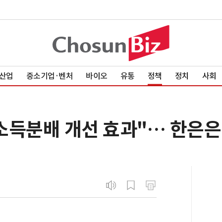
산업
중소기업·벤처
바이오
유통
정책
정치
사회
소득분배 개선 효과"… 한은은