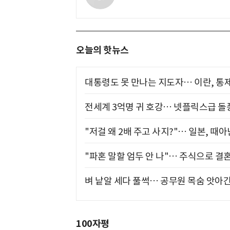
오늘의 핫뉴스
대통령도 못 만나는 지도자… 이란, 통
전세계 3억명 귀 호강… 넷플릭스급 돌
"저걸 왜 2배 주고 사지?"… 일본, 때
"파혼 말할 엄두 안 나"… 주식으로 결
벼 낱알 세다 풀썩… 공무원 목숨 앗아간
100자평