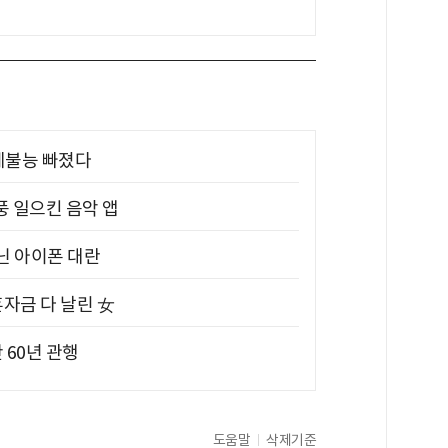
제불능 빠졌다
풍 일으킨 음악 앱
아닌 아이폰 대란
혼자금 다 날린 女
 60년 관행
도움말
삭제기준