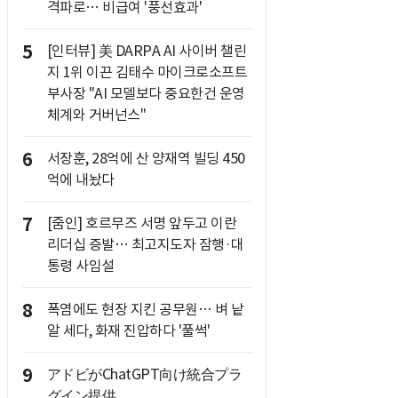
격파로… 비급여 '풍선효과'
5
[인터뷰] 美 DARPA AI 사이버 챌린
지 1위 이끈 김태수 마이크로소프트
부사장 "AI 모델보다 중요한건 운영
체계와 거버넌스"
6
서장훈, 28억에 산 양재역 빌딩 450
억에 내놨다
7
[줌인] 호르무즈 서명 앞두고 이란
리더십 증발… 최고지도자 잠행·대
통령 사임설
8
폭염에도 현장 지킨 공무원… 벼 낱
알 세다, 화재 진압하다 '풀썩'
9
アドビがChatGPT向け統合プラ
グイン提供