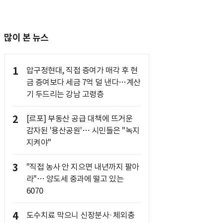
많이 본 뉴스
1
압구정현대, 직접 증여가 매각 후 현
금 증여보다 세금 7억 덜 낸다…계산
기 두드리는 강남 고령층
2
[르포] 부동산 공급 대책에 뜨거운
감자된 '용산공원'… 시민들은 "녹지
지켜야"
3
"직접 농사 안 지으면 내년까지 팔아
라"… 양도세 중과에 떨고 있는
6070
4
도수치료 막으니 신장분사·체외충