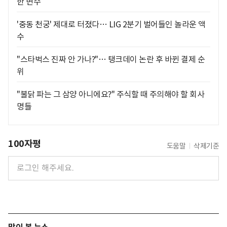
한 변수
'중동 천궁' 제대로 터졌다… LIG 2분기 벌어들인 놀라운 액
수
"스타벅스 진짜 안 가나?"… 탱크데이 논란 후 바뀐 결제 순
위
"불닭 파는 그 삼양 아니에요?" 주식할 때 주의해야 할 회사
명들
100자평
도움말
삭제기준