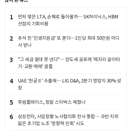
많이 본 뉴스
1
먼저 맺은 LTA, 손해로 돌아올까… SK하이닉스, HBM
선점의 기회비용
2
추석 전 '민생지원금' 또 푼다…1인당 최대 50만원 어디
서 받나
3
"그 세금 절대 못 낸다"… 양도세 공포에 '제자리 갈아타
기·교환 매매' 꿈틀
4
UAE '천궁Ⅱ' 수출에… LIG D&A, 2분기 영업익 30% 성
장
5
투썸플레이스, 정말 스타벅스 제쳤나
6
삼성전자, 사업장별 노사협의회 전사 통합… 과반 지위
잃은 초기업 노조 '영향력 만회' 시도