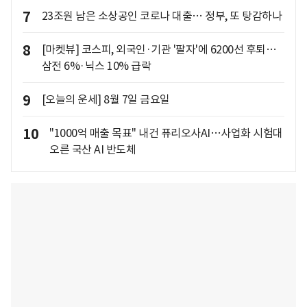
7
23조원 남은 소상공인 코로나 대출… 정부, 또 탕감하나
8
[마켓뷰] 코스피, 외국인·기관 '팔자'에 6200선 후퇴…
삼전 6%·닉스 10% 급락
9
[오늘의 운세] 8월 7일 금요일
10
"1000억 매출 목표" 내건 퓨리오사AI…사업화 시험대
오른 국산 AI 반도체