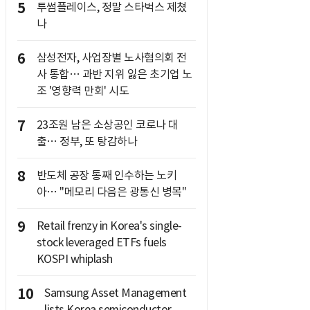
5
투썸플레이스, 정말 스타벅스 제쳤
나
6
삼성전자, 사업장별 노사협의회 전
사 통합… 과반 지위 잃은 초기업 노
조 '영향력 만회' 시도
7
23조원 남은 소상공인 코로나 대
출… 정부, 또 탕감하나
8
반도체 공장 통째 인수하는 노키
아… "메모리 다음은 광통신 병목"
9
Retail frenzy in Korea's single-
stock leveraged ETFs fuels
KOSPI whiplash
10
Samsung Asset Management
lists Korea semiconductor