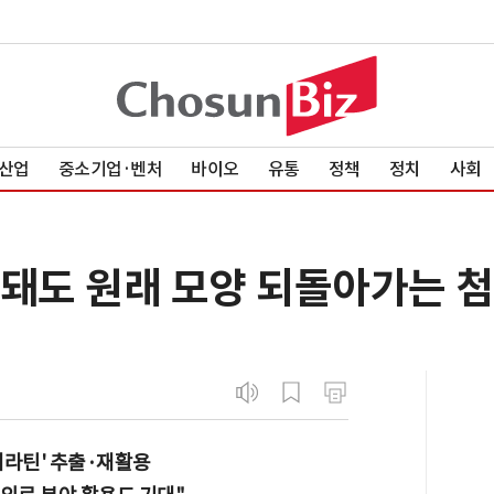
산업
중소기업·벤처
바이오
유통
정책
정치
사회
형돼도 원래 모양 되돌아가는 첨
케라틴' 추출·재활용