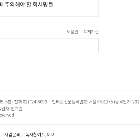
 때 주의해야 할 회사명들
도움말
삭제기준
5층 | 전화 02)724-6090
인터넷신문등록번호: 서울 아01175 (등록일자: 2010
임자: 진교일
eserved.
사업문의
독자참여 및 제보