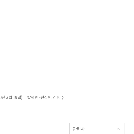
년 3월 19일)
발행인·편집인: 김영수
관련사