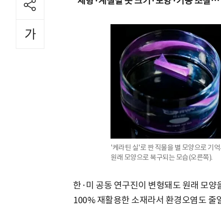
"체형·계절별 옷 크기·모양·기능 조절… 
'케라틴 실'로 짠 직물을 별 모양으로 기
원래 모양으로 복구되는 모습(오른쪽).
한·미 공동 연구진이 변형돼도 원래 모양
100% 재활용한 소재라서 환경오염도 줄