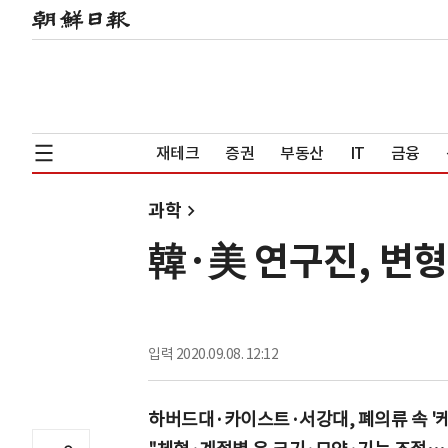
재테크
증권
부동산
IT
금융
과학
韓·美 연구진, 변
입력
2020.09.08. 12:12
하버드대·카이스트·서강대, 폐의류 속 '