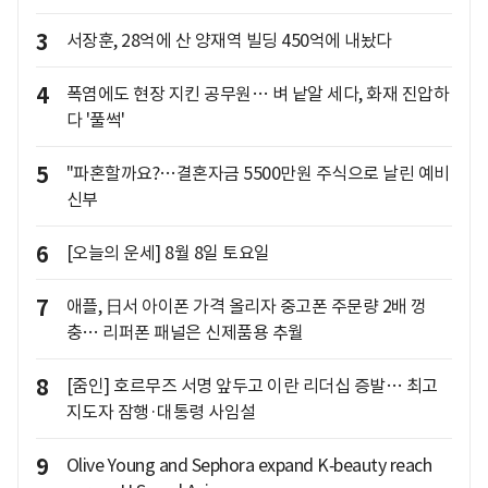
3
서장훈, 28억에 산 양재역 빌딩 450억에 내놨다
4
폭염에도 현장 지킨 공무원… 벼 낱알 세다, 화재 진압하
다 '풀썩'
5
"파혼할까요?…결혼자금 5500만원 주식으로 날린 예비
신부
6
[오늘의 운세] 8월 8일 토요일
7
애플, 日서 아이폰 가격 올리자 중고폰 주문량 2배 껑
충… 리퍼폰 패널은 신제품용 추월
8
[줌인] 호르무즈 서명 앞두고 이란 리더십 증발… 최고
지도자 잠행·대통령 사임설
9
Olive Young and Sephora expand K‑beauty reach