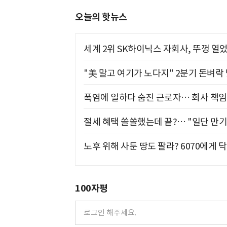
오늘의 핫뉴스
세계 2위 SK하이닉스 자회사, 뚜껑 열
"美 말고 여기가 노다지" 2분기 돈벼락
폭염에 일하다 숨진 근로자… 회사 책임
절세 혜택 쏠쏠했는데 끝?… "일단 만기
노후 위해 사둔 땅도 팔라? 6070에게 닥
100자평