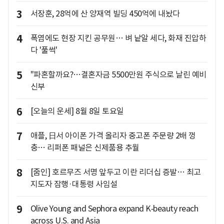
3
서장훈, 28억에 산 양재역 빌딩 450억에 내놨다
4
폭염에도 현장 지킨 공무원… 벼 낱알 세다, 화재 진압하
다 '풀썩'
5
"파혼할까요?…결혼자금 5500만원 주식으로 날린 예비
신부
6
[오늘의 운세] 8월 8일 토요일
7
애플, 日서 아이폰 가격 올리자 중고폰 주문량 2배 껑
충… 리퍼폰 패널은 신제품용 추월
8
[줌인] 호르무즈 서명 앞두고 이란 리더십 증발… 최고
지도자 잠행·대통령 사임설
9
Olive Young and Sephora expand K‑beauty reach
across U.S. and Asia