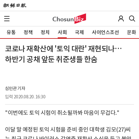
유통
정책
정치
사회
국제
사이언스조선
문화
코로나 재확산에 '토익 대란' 재현되나…
하반기 공채 앞둔 취준생들 한숨
심민관 기자
입력
2020.08.20. 16:30
"이번에도 토익 시험이 취소될까봐 마음이 무겁다."
이달 말 예정된 토익 시험을 준비 중인 대학생 김모(27)씨
는 최근 코로나 바이러스 감염증 재확산 소식을 듣고 불안