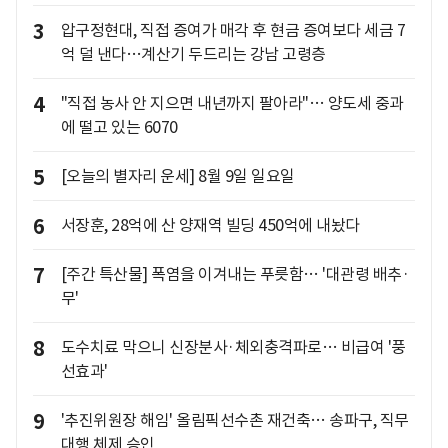
3
압구정현대, 직접 증여가 매각 후 현금 증여보다 세금 7
억 덜 낸다…계산기 두드리는 강남 고령층
4
"직접 농사 안 지으면 내년까지 팔아라"… 양도세 중과
에 떨고 있는 6070
5
[오늘의 별자리 운세] 8월 9일 일요일
6
서장훈, 28억에 산 양재역 빌딩 450억에 내놨다
7
[주간 특산물] 폭염을 이겨내는 푸릇함… '대관령 배추·
무'
8
도수치료 막으니 신장분사·체외충격파로… 비급여 '풍
선효과'
9
'추진위원장 해임' 올림픽선수촌 재건축… 송파구, 직무
대행 체제 승인