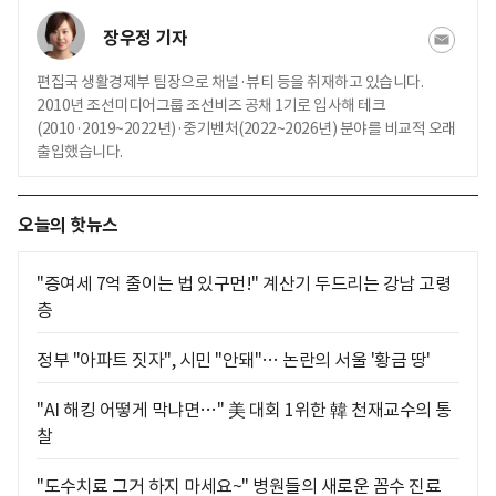
장우정 기자
편집국 생활경제부 팀장으로 채널·뷰티 등을 취재하고 있습니다.
2010년 조선미디어그룹 조선비즈 공채 1기로 입사해 테크
(2010·2019~2022년)·중기벤처(2022~2026년) 분야를 비교적 오래
출입했습니다.
오늘의 핫뉴스
"증여세 7억 줄이는 법 있구먼!" 계산기 두드리는 강남 고령
층
정부 "아파트 짓자", 시민 "안돼"… 논란의 서울 '황금 땅'
"AI 해킹 어떻게 막냐면…" 美 대회 1위한 韓 천재교수의 통
찰
"도수치료 그거 하지 마세요~" 병원들의 새로운 꼼수 진료