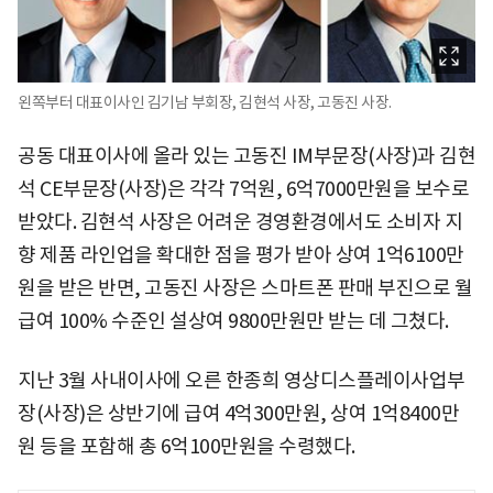
왼쪽부터 대표이사인 김기남 부회장, 김현석 사장, 고동진 사장.
공동 대표이사에 올라 있는 고동진 IM부문장(사장)과 김현
석 CE부문장(사장)은 각각 7억원, 6억7000만원을 보수로
받았다. 김현석 사장은 어려운 경영환경에서도 소비자 지
향 제품 라인업을 확대한 점을 평가 받아 상여 1억6100만
원을 받은 반면, 고동진 사장은 스마트폰 판매 부진으로 월
급여 100% 수준인 설상여 9800만원만 받는 데 그쳤다.
지난 3월 사내이사에 오른 한종희 영상디스플레이사업부
장(사장)은 상반기에 급여 4억300만원, 상여 1억8400만
원 등을 포함해 총 6억100만원을 수령했다.