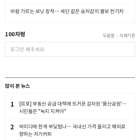
바람 가르는 보닛 장착… 세단 같은 승차감의 볼보 전기차
100자평
도움말
삭제기준
많이 본 뉴스
1
[르포] 부동산 공급 대책에 뜨거운 감자된 '용산공원'…
시민들은 "녹지 지켜야"
2
박리다매 한계 부딪혔나… 국내선 가격 올리고 해외로
향하는 저가커피