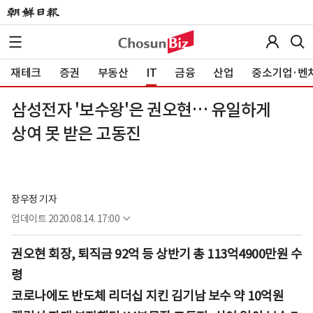
재테크
증권
부동산
IT
금융
산업
중소기업·벤
삼성전자 '보수왕'은 권오현… 유일하게
상여 못 받은 고동진
장우정 기자
업데이트
2020.08.14. 17:00
권오현 회장, 퇴직금 92억 등 상반기 총 113억4900만원 수
령
코로나에도 반도체 리더십 지킨 김기남 보수 약 10억원