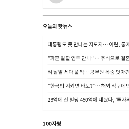
오늘의 핫뉴스
대통령도 못 만나는 지도자… 이란, 통
"파혼 말할 엄두 안 나"… 주식으로 결
벼 낱알 세다 풀썩… 공무원 목숨 앗아간
"한국법 지키면 바보?"… 해외 직구에만
28억에 산 빌딩 450억에 내놨다, '투자
100자평