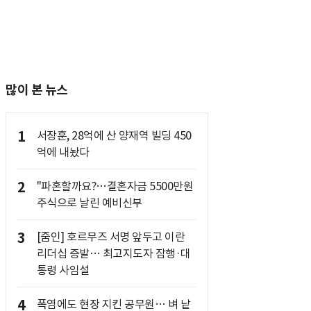
많이 본 뉴스
1
서장훈, 28억에 산 양재역 빌딩 450
억에 내놨다
2
"파혼할까요?…결혼자금 5500만원
주식으로 날린 예비신부
3
[줌인] 호르무즈 서명 앞두고 이란
리더십 증발… 최고지도자 잠행·대
통령 사임설
4
폭염에도 현장 지킨 공무원… 벼 낱