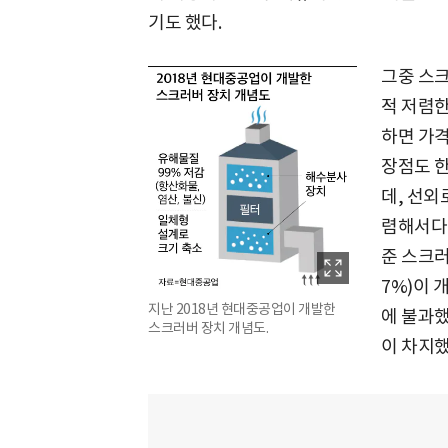
기도 했다.
그중 스크
적 저렴한
하면 가격
장점도 한
데, 선외
렴해서다.
준 스크러버
7%)이 
지난 2018년 현대중공업이 개발한
에 불과했
스크러버 장치 개념도.
이 차지했