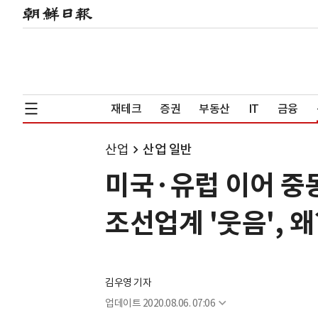
재테크
증권
부동산
IT
금융
산업
산업 일반
미국·유럽 이어 중동
조선업계 '웃음', 왜
김우영 기자
업데이트
2020.08.06. 07:06