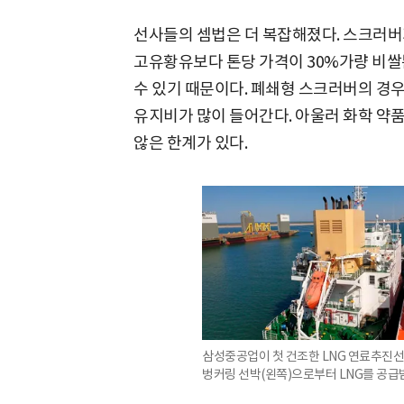
선사들의 셈법은 더 복잡해졌다. 스크러버
고유황유보다 톤당 가격이 30%가량 비쌀
수 있기 때문이다. 폐쇄형 스크러버의 경
유지비가 많이 들어간다. 아울러 화학 약
않은 한계가 있다.
삼성중공업이 첫 건조한 LNG 연료추진선
벙커링 선박(왼쪽)으로부터 LNG를 공급