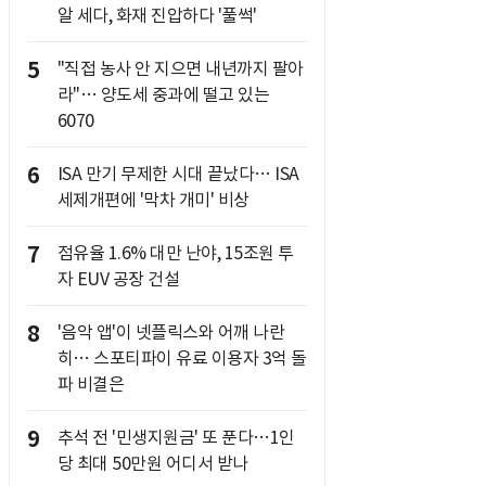
알 세다, 화재 진압하다 '풀썩'
5
"직접 농사 안 지으면 내년까지 팔아
라"… 양도세 중과에 떨고 있는
6070
6
ISA 만기 무제한 시대 끝났다… ISA
세제개편에 '막차 개미' 비상
7
점유율 1.6% 대만 난야, 15조원 투
자 EUV 공장 건설
8
'음악 앱'이 넷플릭스와 어깨 나란
히… 스포티파이 유료 이용자 3억 돌
파 비결은
9
추석 전 '민생지원금' 또 푼다…1인
당 최대 50만원 어디서 받나