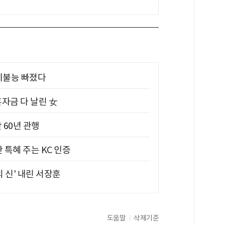
제불능 빠졌다
혼자금 다 날린 女
 60년 관행
 특혜 주는 KC 인증
의 신' 내린 서장훈
도움말
삭제기준