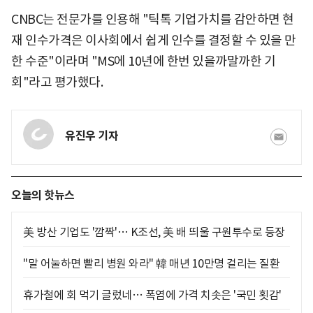
CNBC는 전문가를 인용해 "틱톡 기업가치를 감안하면 현
재 인수가격은 이사회에서 쉽게 인수를 결정할 수 있을 만
한 수준"이라며 "MS에 10년에 한번 있을까말까한 기
회"라고 평가했다.
유진우 기자
오늘의 핫뉴스
美 방산 기업도 '깜짝'… K조선, 美 배 띄울 구원투수로 등장
"말 어눌하면 빨리 병원 와라" 韓 매년 10만명 걸리는 질환
휴가철에 회 먹기 글렀네… 폭염에 가격 치솟은 '국민 횟감'