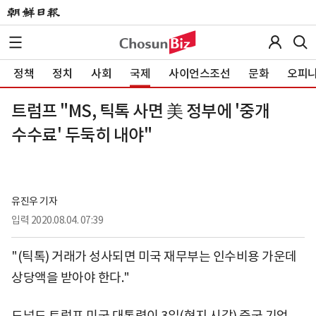
정책
정치
사회
국제
사이언스조선
문화
오피
트럼프 "MS, 틱톡 사면 美 정부에 '중개
수수료' 두둑히 내야"
유진우 기자
입력
2020.08.04. 07:39
"(틱톡) 거래가 성사되면 미국 재무부는 인수비용 가운데
상당액을 받아야 한다."
도널드 트럼프 미국 대통령이 3일(현지 시각) 중국 기업