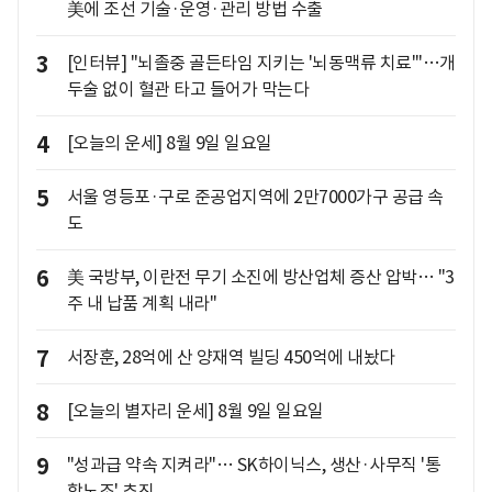
美에 조선 기술·운영·관리 방법 수출
3
[인터뷰] "뇌졸중 골든타임 지키는 '뇌동맥류 치료'"…개
두술 없이 혈관 타고 들어가 막는다
4
[오늘의 운세] 8월 9일 일요일
5
서울 영등포·구로 준공업지역에 2만7000가구 공급 속
도
6
美 국방부, 이란전 무기 소진에 방산업체 증산 압박… "3
주 내 납품 계획 내라"
7
서장훈, 28억에 산 양재역 빌딩 450억에 내놨다
8
[오늘의 별자리 운세] 8월 9일 일요일
9
"성과급 약속 지켜라"… SK하이닉스, 생산·사무직 '통
합노조' 추진