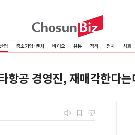
산업
중소기업·벤처
바이오
유통
정책
정치
사회
타항공 경영진, 재매각한다는