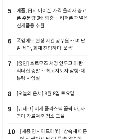
5
애플, 日서 아이폰 가격 올리자 중고
폰 주문량 2배 껑충… 리퍼폰 패널은
신제품용 추월
6
폭염에도 현장 지킨 공무원… 벼 낱
알 세다, 화재 진압하다 '풀썩'
7
[줌인] 호르무즈 서명 앞두고 이란
리더십 증발… 최고지도자 잠행·대
통령 사임설
8
[오늘의 운세] 8월 8일 토요일
9
[뉴테크] 미세 플라스틱 꼼짝 마, 자
연이 가르쳐준 청소 그물
10
[세종 인사이드아웃] "상속세 때문
에 집 팔아서 되겠냐" 李 약속한