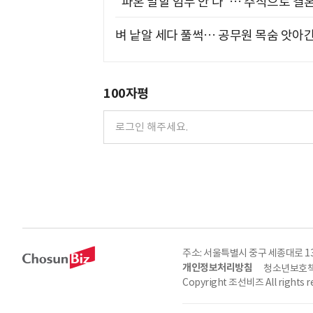
"파혼 말할 엄두 안 나"… 주식으로 결
벼 낱알 세다 풀썩… 공무원 목숨 앗아간
100자평
주소: 서울특별시 중구 세종대로 135, 
개인정보처리방침
청소년보호책
Copyright 조선비즈 All rights r