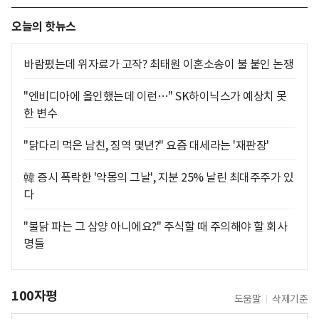
오늘의 핫뉴스
바람폈는데 위자료가 고작? 최태원 이혼소송이 불 붙인 논쟁
"엔비디아에 올인했는데 이런…" SK하이닉스가 예상치 못
한 변수
"닭다리 먹은 남친, 징역 몇년?" 요즘 대세라는 '재판장'
韓 증시 폭락한 '악몽의 그날', 지분 25% 날린 최대주주가 있
다
"불닭 파는 그 삼양 아니에요?" 주식할 때 주의해야 할 회사
명들
100자평
도움말
삭제기준