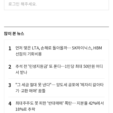
많이 본 뉴스
1
먼저 맺은 LTA, 손해로 돌아올까… SK하이닉스, HBM
선점의 기회비용
2
추석 전 '민생지원금' 또 푼다…1인당 최대 50만원 어디
서 받나
3
"그 세금 절대 못 낸다"… 양도세 공포에 '제자리 갈아타
기·교환 매매' 꿈틀
4
최대주주도 못 피한 '반대매매' 폭탄… 지분율 42%에서
18%로 추락