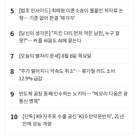
5
[법조 인사이드] 최태원 이혼소송이 불붙인 위자료 논
쟁… 기준 없어 판결 '제각각'
6
[당신의 생각은] "치킨 다리 먼저 먹은 남친, 누구 잘
못?"… 커플 싸움도 AI에 묻는다
7
[오늘의 별자리 운세] 8월 6일 목요일
8
"주가 떨어지니 약속도 취소"… 휴가철 카드 소비
12.9% 급감
9
반도체 공장 통째 인수하는 노키아… "메모리 다음은 광
통신 병목"
10
[단독] K9 자주포 수출 공신 'K10 탄약운반차', 21년
만에 성능 개량