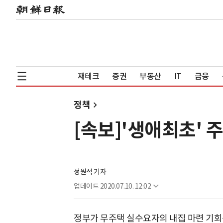
재테크
증권
부동산
IT
금융
정책
[속보]'생애최초' 
정원석 기자
업데이트
2020.07.10. 12:02
정부가 무주택 실수요자의 내집 마련 기회