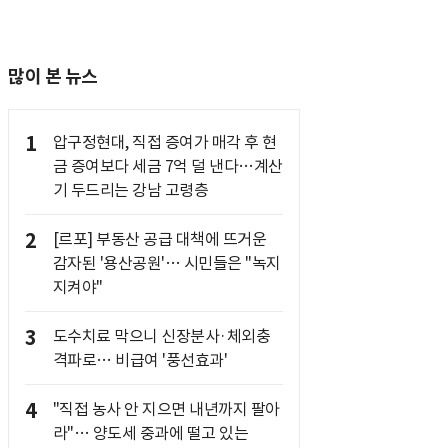
많이 본 뉴스
1
압구정현대, 직접 증여가 매각 후 현
금 증여보다 세금 7억 덜 낸다…계산
기 두드리는 강남 고령층
2
[르포] 부동산 공급 대책에 뜨거운
감자된 '용산공원'… 시민들은 "녹지
지켜야"
3
도수치료 막으니 신장분사·체외충
격파로… 비급여 '풍선효과'
4
"직접 농사 안 지으면 내년까지 팔아
라"… 양도세 중과에 떨고 있는