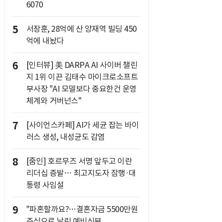
6070
5
서장훈, 28억에 산 양재역 빌딩 450
억에 내놨다
6
[인터뷰] 美 DARPA AI 사이버 챌린
지 1위 이끈 김태수 마이크로소프트
부사장 "AI 모델보다 중요한건 운영
체계와 거버넌스"
7
[사이언스카페] AI가 세균 잡는 바이
러스 생성, 내성균도 감염
8
[줌인] 호르무즈 서명 앞두고 이란
리더십 증발… 최고지도자 잠행·대
통령 사임설
9
"파혼할까요?…결혼자금 5500만원
주식으로 날린 예비신부