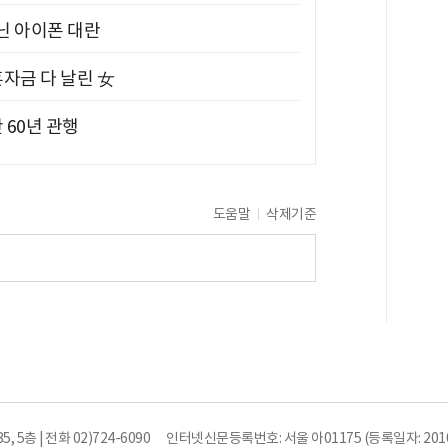
아닌 아이폰 대란
혼자금 다 날린 女
 60년 관행
도움말
삭제기준
5층 | 전화 02)724-6090
인터넷신문등록번호: 서울 아01175 (등록일자: 2010