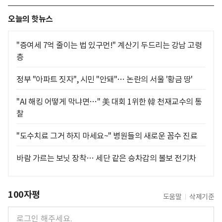
오늘의 핫뉴스
"증여세 7억 줄이는 법 있구먼!" 계산기 두드리는 강남 고령
층
정부 "아파트 짓자", 시민 "안돼"… 논란의 서울 '황금 땅'
"AI 해킹 어떻게 막냐면…" 美 대회 1위한 韓 천재교수의 통
찰
"도수치료 그거 하지 마세요~" 병원들의 새로운 꼼수 진료
바람 가르는 보닛 장착… 세단 같은 승차감의 볼보 전기차
100자평
도움말
삭제기준