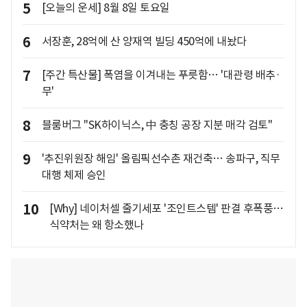
5
[오늘의 운세] 8월 8일 토요일
6
서장훈, 28억에 산 양재역 빌딩 450억에 내놨다
7
[주간 특산물] 폭염을 이겨내는 푸릇함… '대관령 배추·
무'
8
블룸버그 "SK하이닉스, 中 충칭 공장 지분 매각 검토"
9
'추진위원장 해임' 올림픽선수촌 재건축… 송파구, 직무
대행 체제 승인
10
[Why] 네이처셀 줄기세포 '조인트스템' 판결 후폭풍…
식약처는 왜 항소했나