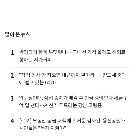
많이 본 뉴스
1
박리다매 한계 부딪혔나… 국내선 가격 올리고 해외로
향하는 저가커피
2
"직접 농사 안 지으면 내년까지 팔아라"… 양도세 중과
에 떨고 있는 6070
3
압구정현대, 직접 증여가 매각 후 현금 증여보다 세금 7
억 덜 낸다…계산기 두드리는 강남 고령층
4
[르포] 부동산 공급 대책에 뜨거운 감자된 '용산공원'…
시민들은 "녹지 지켜야"