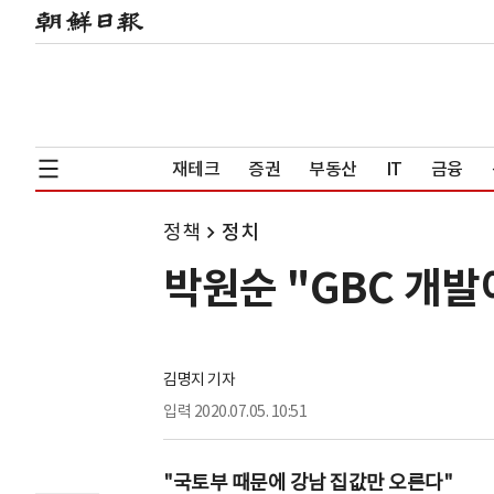
재테크
증권
부동산
IT
금융
정책
정치
박원순 "GBC 개발
김명지 기자
입력
2020.07.05. 10:51
"국토부 때문에 강남 집값만 오른다"