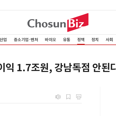
산업
중소기업·벤처
바이오
유통
정책
정치
사회
이익 1.7조원, 강남독점 안