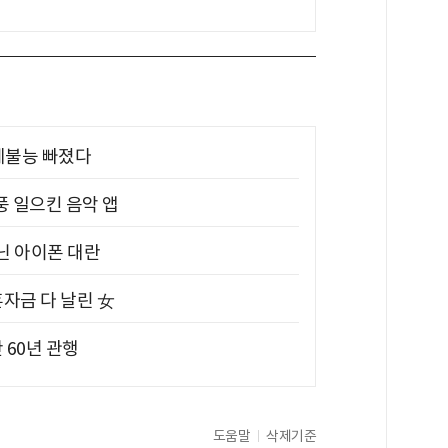
제불능 빠졌다
풍 일으킨 음악 앱
아닌 아이폰 대란
혼자금 다 날린 女
 60년 관행
도움말
삭제기준