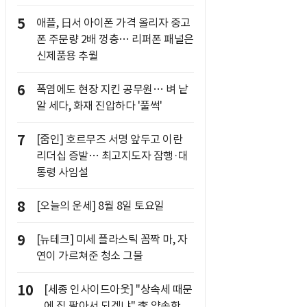
5
애플, 日서 아이폰 가격 올리자 중고
폰 주문량 2배 껑충… 리퍼폰 패널은
신제품용 추월
6
폭염에도 현장 지킨 공무원… 벼 낱
알 세다, 화재 진압하다 '풀썩'
7
[줌인] 호르무즈 서명 앞두고 이란
리더십 증발… 최고지도자 잠행·대
통령 사임설
8
[오늘의 운세] 8월 8일 토요일
9
[뉴테크] 미세 플라스틱 꼼짝 마, 자
연이 가르쳐준 청소 그물
10
[세종 인사이드아웃] "상속세 때문
에 집 팔아서 되겠냐" 李 약속한