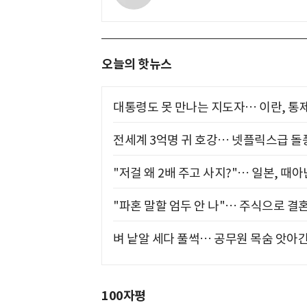
오늘의 핫뉴스
대통령도 못 만나는 지도자… 이란, 통
전세계 3억명 귀 호강… 넷플릭스급 돌
"저걸 왜 2배 주고 사지?"… 일본, 때
"파혼 말할 엄두 안 나"… 주식으로 결
벼 낱알 세다 풀썩… 공무원 목숨 앗아간
100자평