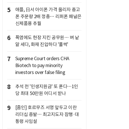
5
애플, 日서 아이폰 가격 올리자 중고
폰 주문량 2배 껑충… 리퍼폰 패널은
신제품용 추월
6
폭염에도 현장 지킨 공무원… 벼 낱
알 세다, 화재 진압하다 '풀썩'
7
Supreme Court orders CHA
Biotech to pay minority
investors over false filing
8
추석 전 '민생지원금' 또 푼다…1인
당 최대 50만원 어디서 받나
9
[줌인] 호르무즈 서명 앞두고 이란
리더십 증발… 최고지도자 잠행·대
통령 사임설