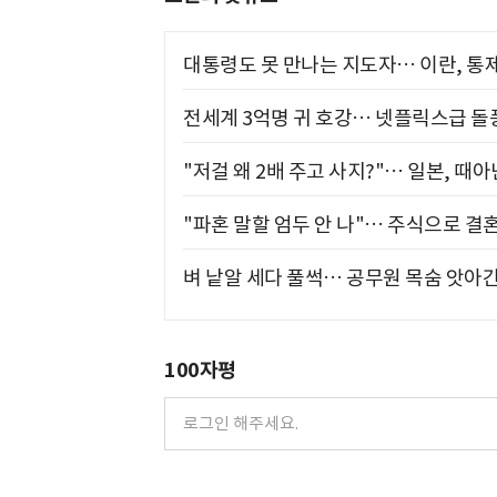
대통령도 못 만나는 지도자… 이란, 통
전세계 3억명 귀 호강… 넷플릭스급 돌
"저걸 왜 2배 주고 사지?"… 일본, 때
"파혼 말할 엄두 안 나"… 주식으로 결
벼 낱알 세다 풀썩… 공무원 목숨 앗아간
100자평