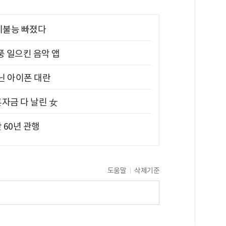
제불능 빠졌다
풍 일으킨 음악 앱
아닌 아이폰 대란
혼자금 다 날린 女
 60년 관행
도움말
삭제기준