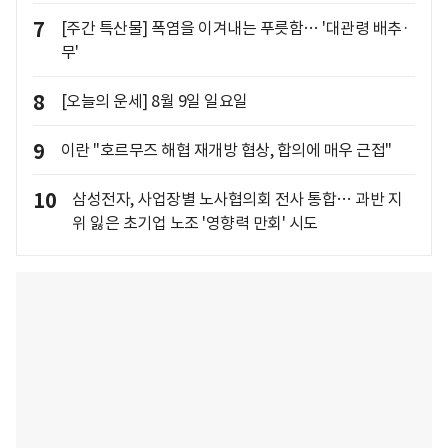
7
[주간 특산물] 폭염을 이겨내는 푸릇함… '대관령 배추·
무'
8
[오늘의 운세] 8월 9일 일요일
9
이란 "호르무즈 해협 재개방 협상, 합의에 매우 근접"
10
삼성전자, 사업장별 노사협의회 전사 통합… 과반 지
위 잃은 초기업 노조 '영향력 만회' 시도