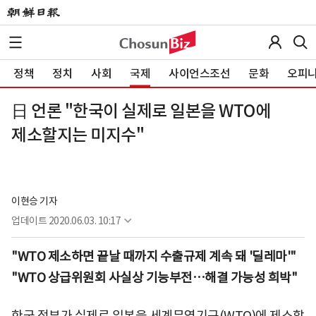
정책
정치
사회
국제
사이언스조선
문화
오피
日 언론 "한국이 실제로 일본을 WTO에
제소할지는 미지수"
이현승 기자
업데이트
2020.06.03. 10:17
"WTO 제소하면 끝날 때까지 수출규제 계속 돼 '딜레마'"
"WTO 상급위원회 사실상 기능부전…해결 가능성 희박"
한국 정부가 실제로 일본을 세계무역기구(WTO)에 제소할