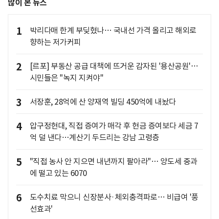
많이 본 뉴스
1
박리다매 한계 부딪혔나… 국내선 가격 올리고 해외로
향하는 저가커피
2
[르포] 부동산 공급 대책에 뜨거운 감자된 '용산공원'…
시민들은 "녹지 지켜야"
3
서장훈, 28억에 산 양재역 빌딩 450억에 내놨다
4
압구정현대, 직접 증여가 매각 후 현금 증여보다 세금 7
억 덜 낸다…계산기 두드리는 강남 고령층
5
"직접 농사 안 지으면 내년까지 팔아라"… 양도세 중과
에 떨고 있는 6070
6
도수치료 막으니 신장분사·체외충격파로… 비급여 '풍
선효과'