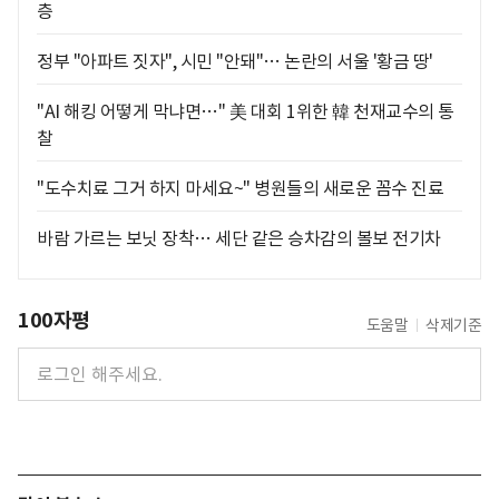
층
정부 "아파트 짓자", 시민 "안돼"… 논란의 서울 '황금 땅'
"AI 해킹 어떻게 막냐면…" 美 대회 1위한 韓 천재교수의 통
찰
"도수치료 그거 하지 마세요~" 병원들의 새로운 꼼수 진료
바람 가르는 보닛 장착… 세단 같은 승차감의 볼보 전기차
100자평
도움말
삭제기준