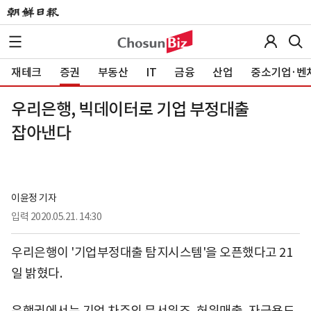
재테크
증권
부동산
IT
금융
산업
중소기업·벤
우리은행, 빅데이터로 기업 부정대출
잡아낸다
이윤정 기자
입력
2020.05.21. 14:30
우리은행이 '기업부정대출 탐지시스템'을 오픈했다고 21
일 밝혔다.
은행권에서는 기업 차주의 문서위조, 허위매출, 자금용도