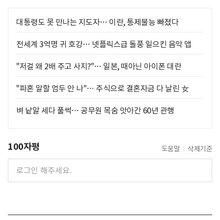
대통령도 못 만나는 지도자… 이란, 통제불능 빠졌다
전세계 3억명 귀 호강… 넷플릭스급 돌풍 일으킨 음악 앱
"저걸 왜 2배 주고 사지?"… 일본, 때아닌 아이폰 대란
"파혼 말할 엄두 안 나"… 주식으로 결혼자금 다 날린 女
벼 낱알 세다 풀썩… 공무원 목숨 앗아간 60년 관행
100자평
도움말
삭제기준