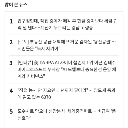
많이 본 뉴스
1
압구정현대, 직접 증여가 매각 후 현금 증여보다 세금 7
억 덜 낸다…계산기 두드리는 강남 고령층
2
[르포] 부동산 공급 대책에 뜨거운 감자된 '용산공원'…
시민들은 "녹지 지켜야"
3
[인터뷰] 美 DARPA AI 사이버 챌린지 1위 이끈 김태수
마이크로소프트 부사장 "AI 모델보다 중요한건 운영 체
계와 거버넌스"
4
"직접 농사 안 지으면 내년까지 팔아라"… 양도세 중과
에 떨고 있는 6070
5
도수치료 막으니 신장분사·체외충격파로… 비급여 '풍
선효과'