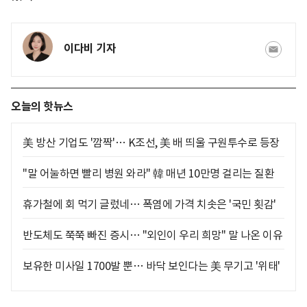
이다비 기자
오늘의 핫뉴스
美 방산 기업도 '깜짝'… K조선, 美 배 띄울 구원투수로 등장
"말 어눌하면 빨리 병원 와라" 韓 매년 10만명 걸리는 질환
휴가철에 회 먹기 글렀네… 폭염에 가격 치솟은 '국민 횟감'
반도체도 쭉쭉 빠진 증시… "외인이 우리 희망" 말 나온 이유
보유한 미사일 1700발 뿐… 바닥 보인다는 美 무기고 '위태'