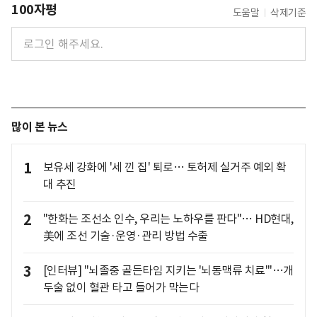
100자평
도움말
삭제기준
많이 본 뉴스
1
보유세 강화에 '세 낀 집' 퇴로… 토허제 실거주 예외 확
대 추진
2
"한화는 조선소 인수, 우리는 노하우를 판다"… HD현대,
美에 조선 기술·운영·관리 방법 수출
3
[인터뷰] "뇌졸중 골든타임 지키는 '뇌동맥류 치료'"…개
두술 없이 혈관 타고 들어가 막는다