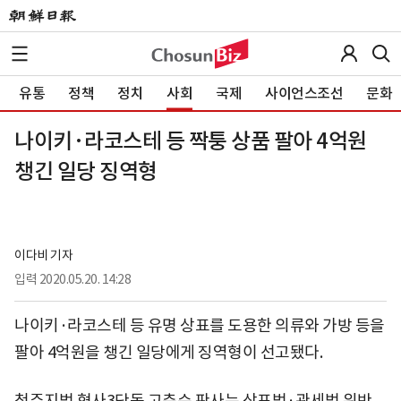
유통
정책
정치
사회
국제
사이언스조선
문화
나이키·라코스테 등 짝퉁 상품 팔아 4억원
챙긴 일당 징역형
이다비 기자
입력
2020.05.20. 14:28
나이키·라코스테 등 유명 상표를 도용한 의류와 가방 등을
팔아 4억원을 챙긴 일당에게 징역형이 선고됐다.
청주지법 형사3단독 고춘순 판사는 상표법·관세법 위반