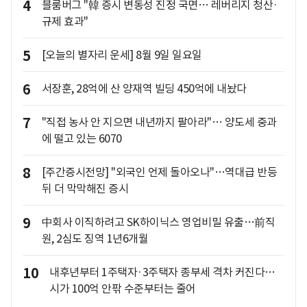
4
블룸버그 "韓 증시 변동성 진정 국면… 레버리지 청산·
규제 효과"
5
[오늘의 별자리 운세] 8월 9일 일요일
6
서장훈, 28억에 산 양재역 빌딩 450억에 내놨다
7
"직접 농사 안 지으면 내년까지 팔아라"… 양도세 중과
에 떨고 있는 6070
8
[주간증시전망] "외국인 언제 돌아오나"…역대급 반등
뒤 더 막막해진 증시
9
中회사 이직하려고 SK하이닉스 영업비밀 유출…前직
원, 2심도 징역 1년6개월
10
내후년부터 1주택자·3주택자 종부세 격차 커진다…
시가 100억 안팎 수준부터는 줄어