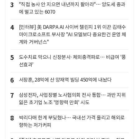
3
"직접 농사 안 지으면 내년까지 팔아라"… 양도세 중과
에 떨고 있는 6070
4
[인터뷰] 美 DARPA AI 사이버 챌린지 1위 이끈 김태수
마이크로소프트 부사장 "AI 모델보다 중요한건 운영 체
계와 거버넌스"
5
도수치료 막으니 신장분사·체외충격파로… 비급여 '풍
선효과'
6
서장훈, 28억에 산 양재역 빌딩 450억에 내놨다
7
삼성전자, 사업장별 노사협의회 전사 통합… 과반 지위
잃은 초기업 노조 '영향력 만회' 시도
8
박리다매 한계 부딪혔나… 국내선 가격 올리고 해외로
향하는 저가커피