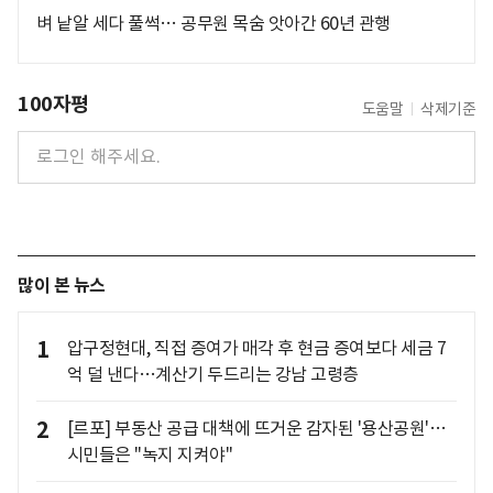
벼 낱알 세다 풀썩… 공무원 목숨 앗아간 60년 관행
100자평
도움말
삭제기준
많이 본 뉴스
1
압구정현대, 직접 증여가 매각 후 현금 증여보다 세금 7
억 덜 낸다…계산기 두드리는 강남 고령층
2
[르포] 부동산 공급 대책에 뜨거운 감자된 '용산공원'…
시민들은 "녹지 지켜야"