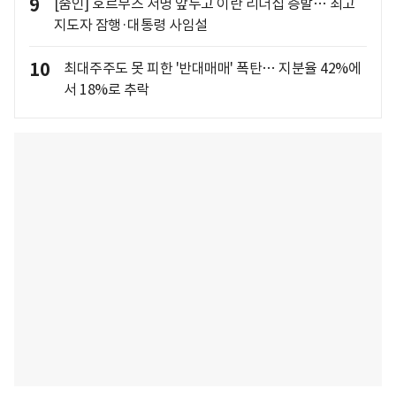
9
[줌인] 호르무즈 서명 앞두고 이란 리더십 증발… 최고
지도자 잠행·대통령 사임설
10
최대주주도 못 피한 '반대매매' 폭탄… 지분율 42%에
서 18%로 추락