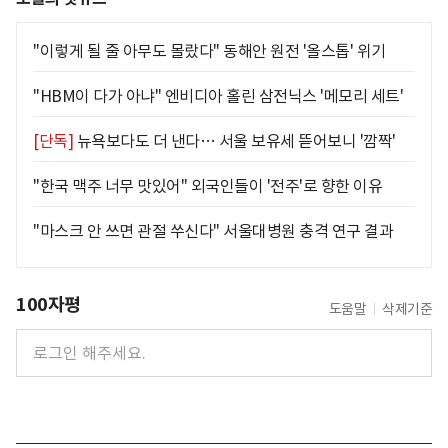
"이렇게 될 줄 아무도 몰랐다" 동해안 원전 '올스톱' 위기
"HBM이 다가 아냐" 엔비디아 홀린 삼전닉스 '메모리 세트'
[단독]
뉴욕보다도 더 낸다… 서울 보유세 뜯어보니 '깜짝'
"한국 맥주 너무 맛있어" 외국인들이 '전주'로 향한 이유
"마스크 안 쓰면 관절 쑤신다" 서울대병원 충격 연구 결과
100자평
도움말
삭제기준