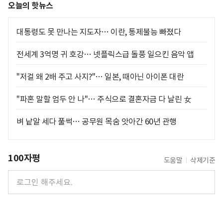
오늘의 핫뉴스
대통령도 못 만나는 지도자… 이란, 통제불능 빠졌다
전세계 3억명 귀 호강… 넷플릭스급 돌풍 일으킨 음악 앱
"저걸 왜 2배 주고 사지?"… 일본, 때아닌 아이폰 대란
"파혼 말할 엄두 안 나"… 주식으로 결혼자금 다 날린 女
벼 낱알 세다 풀썩… 공무원 목숨 앗아간 60년 관행
100자평
도움말
삭제기준