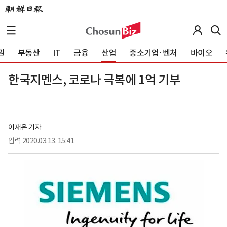
권
부동산
IT
금융
산업
중소기업·벤처
바이오
한국지멘스, 코로나 극복에 1억 기부
이재은 기자
입력
2020.03.13. 15:41