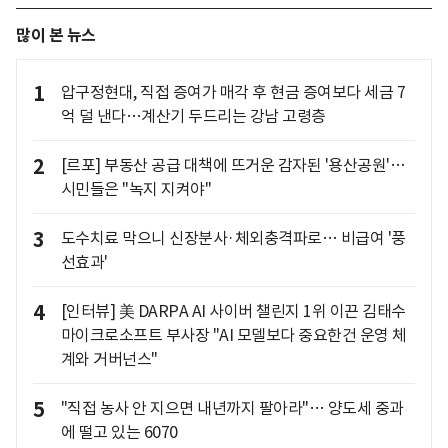
많이 본 뉴스
1
압구정현대, 직접 증여가 매각 후 현금 증여보다 세금 7
억 덜 낸다…계산기 두드리는 강남 고령층
2
[르포] 부동산 공급 대책에 뜨거운 감자된 '용산공원'…
시민들은 "녹지 지켜야"
3
도수치료 막으니 신장분사·체외충격파로… 비급여 '풍
선효과'
4
[인터뷰] 美 DARPA AI 사이버 챌린지 1위 이끈 김태수
마이크로소프트 부사장 "AI 모델보다 중요한건 운영 체
계와 거버넌스"
5
"직접 농사 안 지으면 내년까지 팔아라"… 양도세 중과
에 떨고 있는 6070