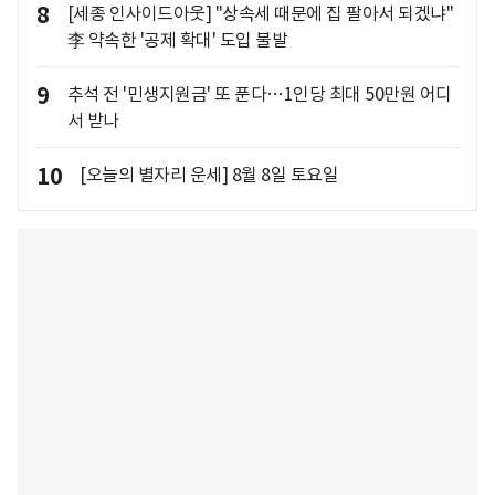
8
[세종 인사이드아웃] "상속세 때문에 집 팔아서 되겠냐"
李 약속한 '공제 확대' 도입 불발
9
추석 전 '민생지원금' 또 푼다…1인당 최대 50만원 어디
서 받나
10
[오늘의 별자리 운세] 8월 8일 토요일