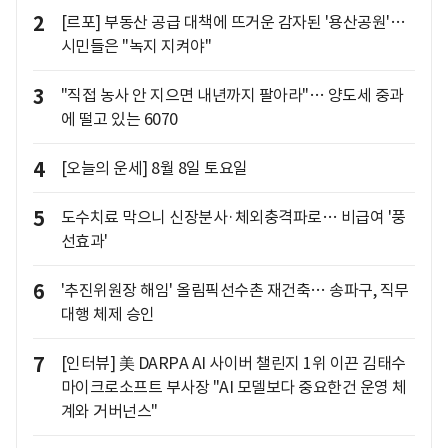
2
[르포] 부동산 공급 대책에 뜨거운 감자된 '용산공원'…
시민들은 "녹지 지켜야"
3
"직접 농사 안 지으면 내년까지 팔아라"… 양도세 중과
에 떨고 있는 6070
4
[오늘의 운세] 8월 8일 토요일
5
도수치료 막으니 신장분사·체외충격파로… 비급여 '풍
선효과'
6
'추진위원장 해임' 올림픽선수촌 재건축… 송파구, 직무
대행 체제 승인
7
[인터뷰] 美 DARPA AI 사이버 챌린지 1위 이끈 김태수
마이크로소프트 부사장 "AI 모델보다 중요한건 운영 체
계와 거버넌스"