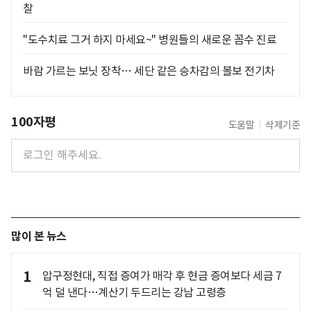
찰
"도수치료 그거 하지 마세요~" 병원들의 새로운 꼼수 진료
바람 가르는 보닛 장착… 세단 같은 승차감의 볼보 전기차
100자평
도움말
삭제기준
많이 본 뉴스
1
압구정현대, 직접 증여가 매각 후 현금 증여보다 세금 7
억 덜 낸다…계산기 두드리는 강남 고령층