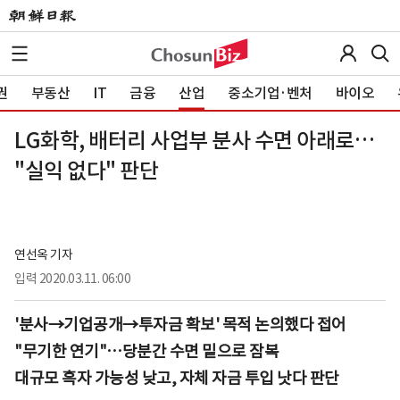
권
부동산
IT
금융
산업
중소기업·벤처
바이오
LG화학, 배터리 사업부 분사 수면 아래로…
"실익 없다" 판단
연선옥 기자
입력
2020.03.11. 06:00
'분사→기업공개→투자금 확보' 목적 논의했다 접어
"무기한 연기"…당분간 수면 밑으로 잠복
대규모 흑자 가능성 낮고, 자체 자금 투입 낫다 판단