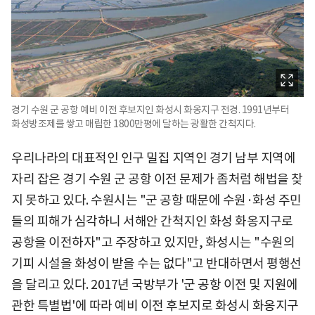
경기 수원 군 공항 예비 이전 후보지인 화성시 화옹지구 전경. 1991년부터
화성방조제를 쌓고 매립한 1800만평에 달하는 광활한 간척지다.
우리나라의 대표적인 인구 밀집 지역인 경기 남부 지역에
자리 잡은 경기 수원 군 공항 이전 문제가 좀처럼 해법을 찾
지 못하고 있다. 수원시는 "군 공항 때문에 수원·화성 주민
들의 피해가 심각하니 서해안 간척지인 화성 화옹지구로
공항을 이전하자"고 주장하고 있지만, 화성시는 "수원의
기피 시설을 화성이 받을 수는 없다"고 반대하면서 평행선
을 달리고 있다. 2017년 국방부가 '군 공항 이전 및 지원에
관한 특별법'에 따라 예비 이전 후보지로 화성시 화옹지구