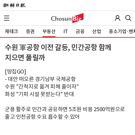
재테크
증권
부동산
IT
금융
산업
중소기업·벤
수원 軍공항 이전 갈등, 민간공항 함께
지으면 풀릴까
[땅집GO]
- 대안 떠오른 경기남부 국제공항
수원 "간척지로 옮겨 피해 줄이자"
화성 "기피 시설 못받는다" 반대
군용 활주로 민간과 공유하면 5조원 비용 2500억원으로
줄고 인천공항 수요 흡수할 수 있어