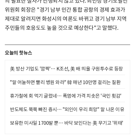
의 필요한 절차가 진행되지 않고 있다. 최인성 경기도발전
위원회 회장은 "경기 남부 민간 통합 공항의 경제 효과가
제대로 알려지면 화성시의 여론도 바뀌고 경기 남부 지역
주민들의 호응도도 높을 것으로 예상한다"고 말했다.
오늘의 핫뉴스
美 방산 기업도 '깜짝'… K조선, 美 배 띄울 구원투수로 등장
"말 어눌하면 빨리 병원 와라" 韓 매년 10만명 걸리는 질환
휴가철에 회 먹기 글렀네… 폭염에 가격 치솟은 '국민 횟감'
반도체도 쭉쭉 빠진 증시… "외인이 우리 희망" 말 나온 이유
보유한 미사일 1700발 뿐… 바닥 보인다는 美 무기고 '위태'