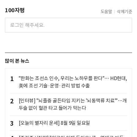
100자평
도움말
삭제기준
많이 본 뉴스
1
"한화는 조선소 인수, 우리는 노하우를 판다"… HD현대,
美에 조선 기술·운영·관리 방법 수출
2
[인터뷰] "뇌졸중 골든타임 지키는 '뇌동맥류 치료'"…개
두술 없이 혈관 타고 들어가 막는다
3
[오늘의 별자리 운세] 8월 9일 일요일