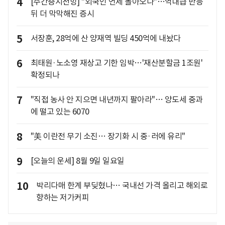
4
[주간증시전망] "외국인 언제 돌아오나"…역대급 반등
뒤 더 막막해진 증시
5
서장훈, 28억에 산 양재역 빌딩 450억에 내놨다
6
최태원·노소영 재상고 기한 임박…'재산분할금 1조원'
확정되나
7
"직접 농사 안 지으면 내년까지 팔아라"… 양도세 중과
에 떨고 있는 6070
8
"美 이란전 무기 소진… 장기화 시 중·러에 유리"
9
[오늘의 운세] 8월 9일 일요일
10
박리다매 한계 부딪혔나… 국내선 가격 올리고 해외로
향하는 저가커피