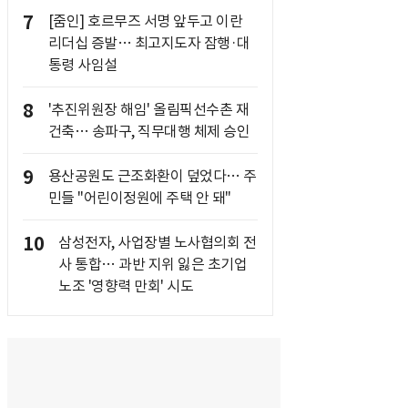
7
[줌인] 호르무즈 서명 앞두고 이란
리더십 증발… 최고지도자 잠행·대
통령 사임설
8
'추진위원장 해임' 올림픽선수촌 재
건축… 송파구, 직무대행 체제 승인
9
용산공원도 근조화환이 덮었다… 주
민들 "어린이정원에 주택 안 돼"
10
삼성전자, 사업장별 노사협의회 전
사 통합… 과반 지위 잃은 초기업
노조 '영향력 만회' 시도