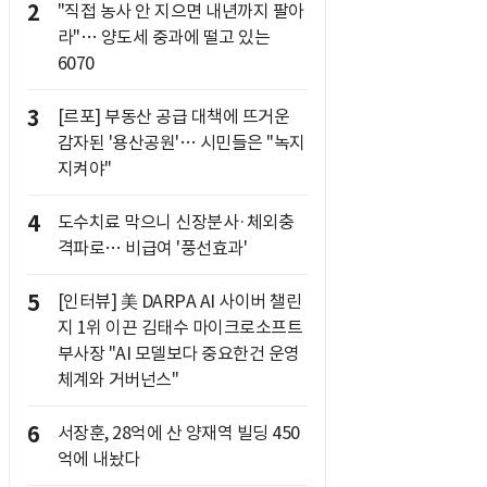
2
"직접 농사 안 지으면 내년까지 팔아
라"… 양도세 중과에 떨고 있는
6070
3
[르포] 부동산 공급 대책에 뜨거운
감자된 '용산공원'… 시민들은 "녹지
지켜야"
4
도수치료 막으니 신장분사·체외충
격파로… 비급여 '풍선효과'
5
[인터뷰] 美 DARPA AI 사이버 챌린
지 1위 이끈 김태수 마이크로소프트
부사장 "AI 모델보다 중요한건 운영
체계와 거버넌스"
6
서장훈, 28억에 산 양재역 빌딩 450
억에 내놨다