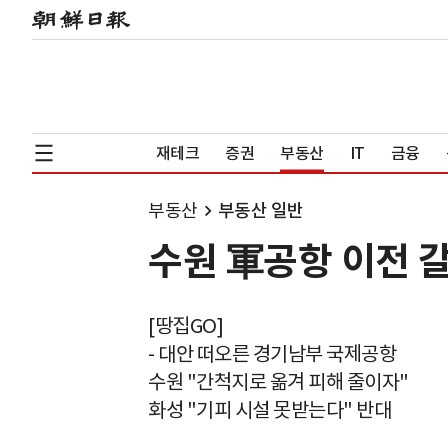
재테크
증권
부동산
IT
금융
부동산
부동산 일반
수원 軍공항 이전 
[땅집GO]
- 대안 떠오른 경기남부 국제공항
수원 "간척지로 옮겨 피해 줄이자"
화성 "기피 시설 못받는다" 반대