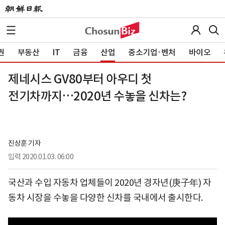
권
부동산
IT
금융
산업
중소기업·벤처
바이오
제네시스 GV80부터 아우디 첫
전기차까지…2020년 수놓을 신차는?
진상훈 기자
입력
2020.01.03. 06:00
국산과 수입 자동차 업체들이 2020년 경자년(庚子年) 자
동차 시장을 수놓을 다양한 신차를 국내에서 출시한다.