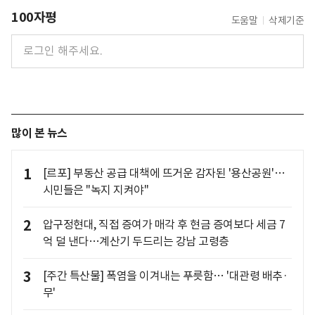
100자평
도움말
삭제기준
많이 본 뉴스
1
[르포] 부동산 공급 대책에 뜨거운 감자된 '용산공원'…
시민들은 "녹지 지켜야"
2
압구정현대, 직접 증여가 매각 후 현금 증여보다 세금 7
억 덜 낸다…계산기 두드리는 강남 고령층
3
[주간 특산물] 폭염을 이겨내는 푸릇함… '대관령 배추·
무'