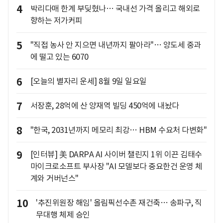
4
박리다매 한계 부딪혔나… 국내선 가격 올리고 해외로
향하는 저가커피
5
"직접 농사 안 지으면 내년까지 팔아라"… 양도세 중과
에 떨고 있는 6070
6
[오늘의 별자리 운세] 8월 9일 일요일
7
서장훈, 28억에 산 양재역 빌딩 450억에 내놨다
8
"한국, 2031년까지 메모리 최강… HBM 수요처 다변화"
9
[인터뷰] 美 DARPA AI 사이버 챌린지 1위 이끈 김태수
마이크로소프트 부사장 "AI 모델보다 중요한건 운영 체
계와 거버넌스"
10
'추진위원장 해임' 올림픽선수촌 재건축… 송파구, 직
무대행 체제 승인