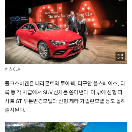
벤츠 CLA
폴크스바겐은 테라몬트와 투아렉, 티구안 올스페이스, 티
록 등 각 차급에서 SUV 신차를 쏟아낸다. 이 밖에 신형 파
사트 GT 부분변경모델과 신형 제타 가솔린모델 등도 올해
출시된다.